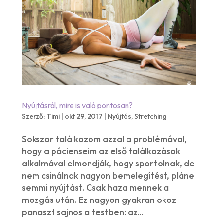
Nyújtásról, mire is való pontosan?
Szerző:
Timi
|
okt 29, 2017
|
Nyújtás
,
Stretching
Sokszor találkozom azzal a problémával,
hogy a pácienseim az első találkozások
alkalmával elmondják, hogy sportolnak, de
nem csinálnak nagyon bemelegítést, pláne
semmi nyújtást. Csak haza mennek a
mozgás után. Ez nagyon gyakran okoz
panaszt sajnos a testben: az...