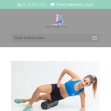
06 20 965 2422
THIMCHI@GMAIL.COM
Oldal kiválasztása