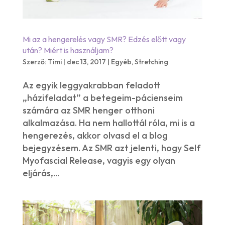
Mi az a hengerelés vagy SMR? Edzés előtt vagy
után? Miért is használjam?
Szerző:
Timi
|
dec 13, 2017
|
Egyéb
,
Stretching
Az egyik leggyakrabban feladott
„házifeladat” a betegeim-pácienseim
számára az SMR henger otthoni
alkalmazása. Ha nem hallottál róla, mi is a
hengerezés, akkor olvasd el a blog
bejegyzésem. Az SMR azt jelenti, hogy Self
Myofascial Release, vagyis egy olyan
eljárás,...