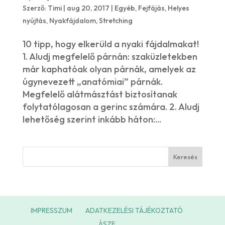
Szerző:
Timi
|
aug 20, 2017
|
Egyéb
,
Fejfájás
,
Helyes
nyújtás
,
Nyakfájdalom
,
Stretching
10 tipp, hogy elkerüld a nyaki fájdalmakat!
1. Aludj megfelelő párnán: szaküzletekben
már kaphatóak olyan párnák, amelyek az
úgynevezett „anatómiai” párnák.
Megfelelő alátmásztást biztosítanak
folytatólagosan a gerinc számára. 2. Aludj
lehetőség szerint inkább háton:...
IMPRESSZUM
ADATKEZELÉSI TÁJÉKOZTATÓ
ÁSZF