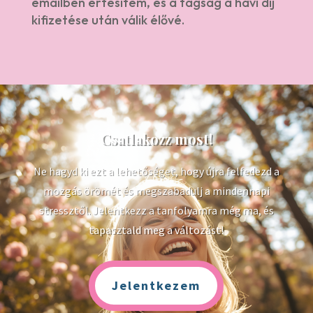
emailben értesítem, és a tagság a havi díj
kifizetése után válik élővé.
Csatlakozz most!
Ne hagyd ki ezt a lehetőséget, hogy újra felfedezd a
mozgás örömét és megszabadulj a mindennapi
stressztől. Jelentkezz a tanfolyamra még ma, és
tapasztald meg a változást!
Jelentkezem