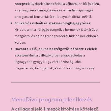
receptek
Gyakorlati inspirációk a változókori hízás ellen,
az anyagcsere támogatására és a mindennapi magas
energiaszint fenntartására – bonyolult diéták nélkül.
Edukációs videók és szakmai blogbejegyzések
Minden, amit a női egészségről, a hormonok játékáról, a
mozgásról és az idegrendszeredről tudnod kell ebben a
korban.
Havonta 1 élő, online beszélgetős Kérdezz-Felelek
alkalom
Mert a változókorban a kapcsolódás a
legnagyobb gyógyír. Egy zárt közösség, ahol
megértenek, támogatnak, és ahol biztonságban vagy
MenoDíva program jelentkezés
A csillaggal jelölt mezők kitöltése kötelező.