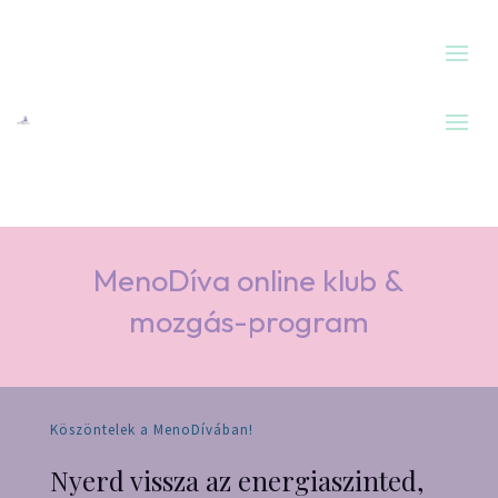
MenoDíva online klub &
mozgás-program
Köszöntelek a MenoDívában!
Nyerd vissza az energiaszinted,