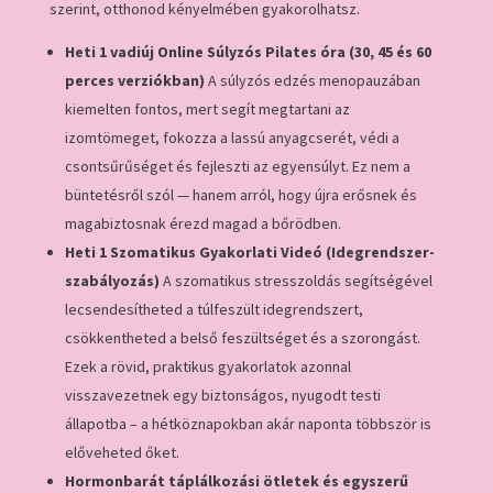
szerint, otthonod kényelmében gyakorolhatsz.
Heti 1 vadiúj Online Súlyzós Pilates óra (30, 45 és 60
perces verziókban)
A súlyzós edzés menopauzában
kiemelten fontos, mert segít megtartani az
izomtömeget, fokozza a lassú anyagcserét, védi a
csontsűrűséget és fejleszti az egyensúlyt. Ez nem a
büntetésről szól — hanem arról, hogy újra erősnek és
magabiztosnak érezd magad a bőrödben.
Heti 1 Szomatikus Gyakorlati Videó (Idegrendszer-
szabályozás)
A szomatikus stresszoldás segítségével
lecsendesítheted a túlfeszült idegrendszert,
csökkentheted a belső feszültséget és a szorongást.
Ezek a rövid, praktikus gyakorlatok azonnal
visszavezetnek egy biztonságos, nyugodt testi
állapotba – a hétköznapokban akár naponta többször is
előveheted őket.
Hormonbarát táplálkozási ötletek és egyszerű