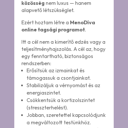
közösség
nem luxus — hanem
alapvető létszükséglet.
Ezért hoztam létre a
MenoDíva
online tagsági programot
.
Itt a cél nem a kimerítő edzés vagy a
teljesítményhajszolás. A cél az, hogy
egy fenntartható, biztonságos
rendszerben:
Erősítsük az izmainkat és
támogassuk a csontjainkat.
Stabilizáljuk a vérnyomást és az
energiaszintet.
Csökkentsük a kortizolszintet
(stresszterhelést).
Jobban, szeretettel kapcsolódjunk
a megváltozott testünkhöz.