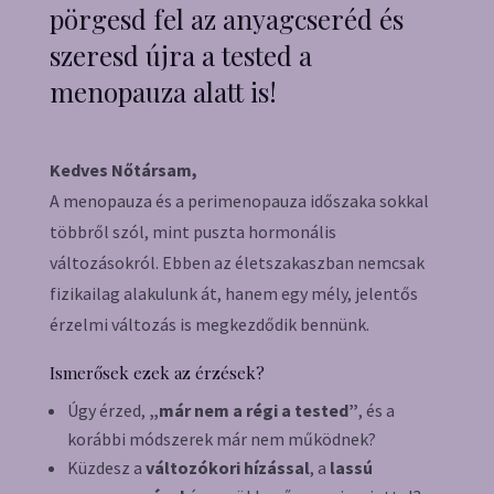
pörgesd fel az anyagcseréd és
szeresd újra a tested a
menopauza alatt is!
Kedves Nőtársam,
A menopauza és a perimenopauza időszaka sokkal
többről szól, mint puszta hormonális
változásokról. Ebben az életszakaszban nemcsak
fizikailag alakulunk át, hanem egy mély, jelentős
érzelmi változás is megkezdődik bennünk.
Ismerősek ezek az érzések?
Úgy érzed,
„már nem a régi a tested”
, és a
korábbi módszerek már nem működnek?
Küzdesz a
változókori hízással
, a
lassú