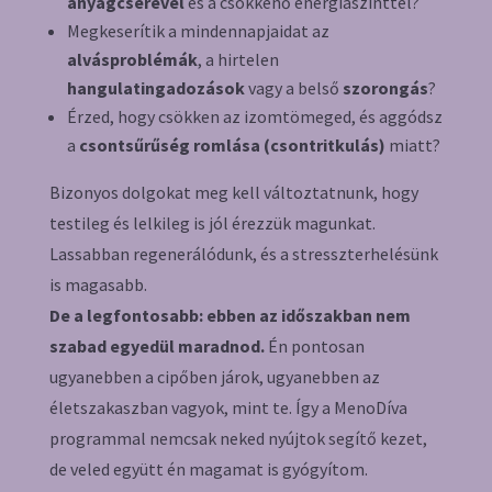
anyagcserével
és a csökkenő energiaszinttel?
Megkeserítik a mindennapjaidat az
alvásproblémák
, a hirtelen
hangulatingadozások
vagy a belső
szorongás
?
Érzed, hogy csökken az izomtömeged, és aggódsz
a
csontsűrűség romlása (csontritkulás)
miatt?
Bizonyos dolgokat meg kell változtatnunk, hogy
testileg és lelkileg is jól érezzük magunkat.
Lassabban regenerálódunk, és a stresszterhelésünk
is magasabb.
De a legfontosabb: ebben az időszakban nem
szabad egyedül maradnod.
Én pontosan
ugyanebben a cipőben járok, ugyanebben az
életszakaszban vagyok, mint te. Így a MenoDíva
programmal nemcsak neked nyújtok segítő kezet,
de veled együtt én magamat is gyógyítom.