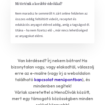
Mi történik a korábbi videókkal?
Nem maradsz le semmiről! A zárt online felületen az
összes eddig feltöltött videót, receptet és
edukációs anyagot eléred addig, amíg a tagságod él.
Utána – ha nem fizetsz elő -, már nincs lehetőséged
az anyagokat elérni.
Van kérdésed? Írj nekem bátran!
Ha
bizonytalan vagy, vagy elakadtál, válaszolj
erre az e-mailre (vagy írj a weboldalon
található
kapcsolat menüpontban
), és
mindenben segítek!
Várlak szeretettel a MenoDívák között,
mert egy támogató közösségben minden
sokkal könnyebb!