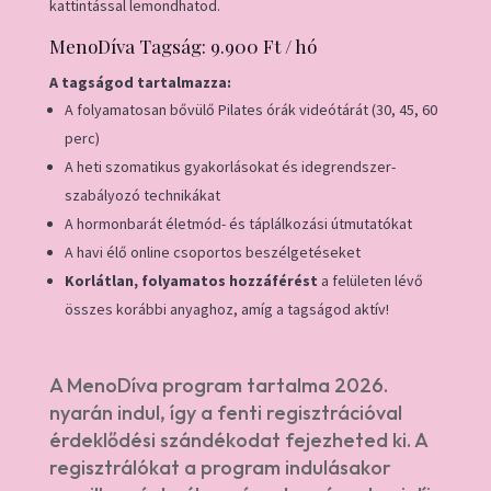
kattintással lemondhatod.
MenoDíva Tagság: 9.900 Ft / hó
A tagságod tartalmazza:
A folyamatosan bővülő Pilates órák videótárát (30, 45, 60
perc)
A heti szomatikus gyakorlásokat és idegrendszer-
szabályozó technikákat
A hormonbarát életmód- és táplálkozási útmutatókat
A havi élő online csoportos beszélgetéseket
Korlátlan, folyamatos hozzáférést
a felületen lévő
összes korábbi anyaghoz, amíg a tagságod aktív!
A MenoDíva program tartalma 2026.
nyarán indul, így a fenti regisztrációval
érdeklődési szándékodat fejezheted ki. A
regisztrálókat a program indulásakor