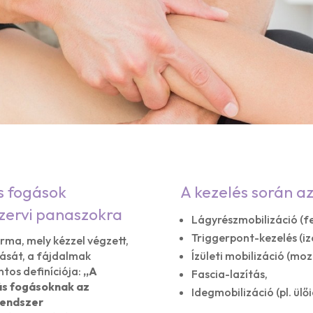
s fogások
A kezelés során a
szervi panaszokra
Lágyrészmobilizáció (f
Triggerpont-kezelés (i
rma, mely kézzel végzett,
tását, a fájdalmak
Ízületi mobilizáció (mo
ntos definíciója:
„
A
Fascia-lazítás,
ás fogásoknak az
Idegmobilizáció (pl. ülő
rendszer