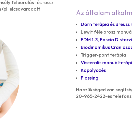
nsúly felborulást és rossz
 (pl. elcsavarodott
Az általam alkal
Dorn terápia és Breuss
Lewit féle orosz manuá
FDM 1-3, Fascia Distorz
Biodinamikus Craniosac
Trigger-pont terápia
Visceralis manuálteráp
Köpölyözés
Flossing
Ha szükséged van segítség
20-965-2422-es telefonsz