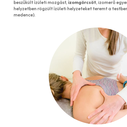
beszűkült ízületi mozgást,
izomgörcsöt
, izomerő egye
helyzetben rögzült ízületi helyzeteket teremt a testben
medence).