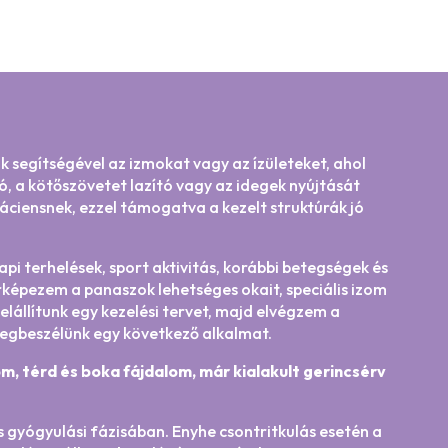
k segítségével az izmokat vagy az ízületeket, ahol
, a kötőszövetet lazító vagy az idegek nyújtását
áciensnek, ezzel támogatva a kezelt struktúrák jó
i terhelések, sport aktivitás, korábbi betegségek és
térképezem a panaszok lehetséges okait, speciális izom
elállítunk egy kezelési tervet, majd elvégzem a
megbeszélünk egy következő alkalmat.
m, térd és boka fájdalom, már kialakult gerincsérv
s gyógyulási fázisában. Enyhe csontritkulás esetén a