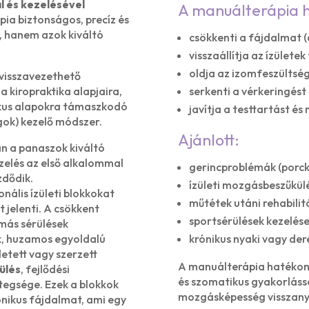
l és kezelésével
A manuálterápia h
ia biztonságos, precíz és
, hanem azok kiváltó
csökkenti a fájdalmat (
visszaállítja az ízület
oldja az izomfeszültség
 visszavezethető
 kiropraktika alapjaira,
serkenti a vérkeringést
ikus alapokra támaszkodó
javítja a testtartást é
agok) kezelő módszer.
Ajánlott:
n a panaszok kiváltó
zelés az első alkalommal
gerincproblémák (porc
zdődik.
ízületi mozgásbeszűkül
nális ízületi blokkokat
műtétek utáni rehabilit
 jelenti. A csökkent
sportsérülések kezelése
umás sérülések
ek, huzamos egyoldalú
krónikus nyaki vagy der
letett vagy szerzett
A manuálterápia hatékon
ülés
, fejlődési
és szomatikus gyakorlással
tegsége. Ezek a blokkok
mozgásképesség visszany
nikus fájdalmat, ami egy