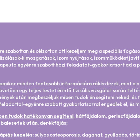
re szabottan és célzottan ott kezeljem meg a speciális fogáso
ilizálások-kimozgatások, izom nyújtások, izomműködést javító
rapeuta egyénre szabott házi feladatot-gyakorlatsort ad a p
amikor minden fontosabb információra rákérdezek, mint a nap
övetően egy teljes testet érintő fizikális vizsgálat során fel
mények után megbeszéljük miben tudok én segíteni neked, és f
 feladattal-egyénre szabott gyakorlatsorral engedlek el, és 
ben tudok hatékonyan segíteni
:
hátfájdalom, gerincfájdalo
balesetek után, derékfájás;
piás kezelés:
súlyos osteoporosis, daganat, gyulladás, töré