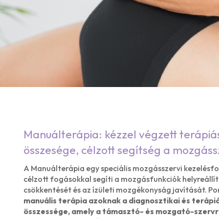
Manuálterápia: kézzel végzett terápiá
összesége, célzott segítség a mozgás
A Manuálterápia egy speciális mozgásszervi kezelésfo
célzott fogásokkal segíti a mozgásfunkciók helyreállí
csökkentését és az ízületi mozgékonyság javítását. Po
manuális terápia azoknak a diagnosztikai és terápi
összessége, amely a támasztó- és mozgató-szerv