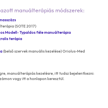
mazott manuálterápiás módszerek:
 masszázs
lterápia (SOTE 2017)
ios Modell- Typaldos féle manuálterápia
ralis terápia
ia
(belső szervek manuális kezelése) Oriolus-Med
re, manuálterápiás kezelésre, itt tudsz bejelentkezni:
ámon vagy itt a honlapon keresztül.