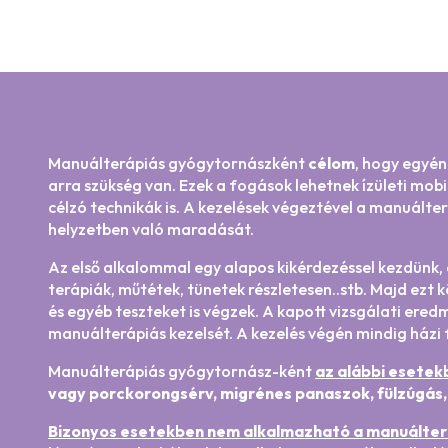
Manuálterápiás gyógytornászként
célom
, hogy egyén
arra szükség van. Ezek a fogások lehetnek ízületi mob
célzó technikák is. A kezelések végeztével a manuálte
helyzetben való maradását.
Az első alkalommal egy alapos kikérdezéssel kezdünk, 
terápiák, műtétek, tünetek részletesen..stb. Majd ezt k
és egyéb teszteket is végzek. A kapott vizsgálati ered
manuálterápiás kezelsét. A kezelés végén mindig házi
Manuálterápiás gyógytornász-ként
az alábbi esetek
vagy porckorongsérv, migrénes panaszok, fülzúgás, 
Bizonyos esetekben nem alkalmazható a manuálterá