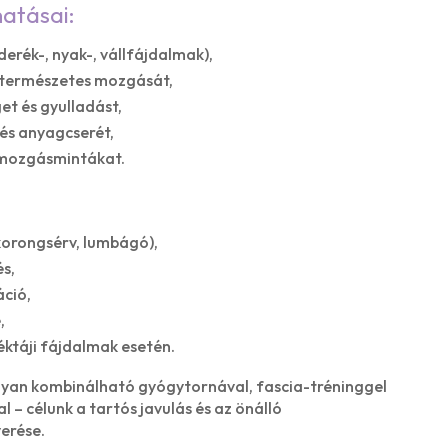
atásai:
derék-, nyak-, vállfájdalmak),
ek természetes mozgását,
et és gyulladást,
 és anyagcserét,
s mozgásmintákat.
korongsérv, lumbágó),
és,
áció,
,
éktáji fájdalmak esetén.
yan kombinálható gyógytornával, fascia-tréninggel
 – célunk a tartós javulás és az önálló
erése.