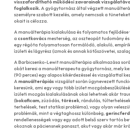
visszafordítható működési zavarainak vizsgálatáva
foglalkozik.
A gyógytornász által végzett manuálteráp
személyre szabott kezelés, amely nemcsak a tüneteket
okait is célozza.
A manuálterápia kialakulása és folyamatos fejlődése
a
csontkovács
mesterség, az oszteopát tudomány és a
egy régóta folyamatosan formálódó, alakuló, empír
ízületi és lágyrész (izmok és annak kötőszövetei, szal
A Barbicsenko-Lewit manuálterápia alkalmazása sorá
okát keresi a manuálterapeuta gyógytornász, mely ke
(90 perces) egy alapos kikérdezéssel és vizsgálattal ke
A
manuálterápiás
vizsgálat során úgynevezett funckio
keresünk, ami egy vagy több ízület mozgásbeszűkülését
ízületi mozgás kialakulásának okai lehetnek akár tra
(
bokaficam,
zúzódás,
törések
, rándulás, túlterhelés
terhelések, test statikai probléma), vagy olyan veleszü
problémák, mint a végtaghossz különbség,
gerincferd
rendellenességek vagy egy adott belső szerv tartós be
okoznak a páciensnek panaszt, akut vagy akár már kró