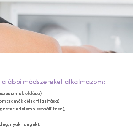
z alábbi módszereket alkalmazom:
eszes izmok oldása),
zomcsomók célzott lazítása),
zgásterjedelem visszaállítása),
ideg, nyaki idegek).