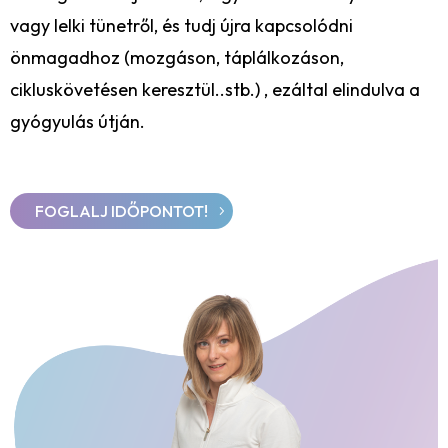
vagy lelki tünetről, és tudj újra kapcsolódni
önmagadhoz (mozgáson, táplálkozáson,
cikluskövetésen keresztül..stb.) , ezáltal elindulva a
gyógyulás útján.
FOGLALJ IDŐPONTOT!