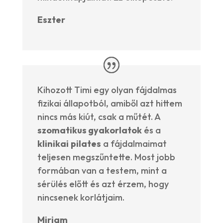
Eszter
Kihozott Timi egy olyan fájdalmas
fizikai állapotból, amiből azt hittem
nincs más kiút, csak a műtét. A
szomatikus gyakorlatok
és a
klinikai
pilates
a fájdalmaimat
teljesen megszűntette. Most jobb
formában van a testem, mint a
sérülés előtt és azt érzem, hogy
nincsenek korlátjaim.
Mirjam