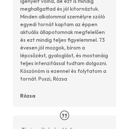
igényelt volna, de ezt is mindig
meghallgattad és jól kitornáztuk.
Minden alkalommal személyre szóló
egyedi tornát kaptam az éppen
aktuális állapotomnak megfelelően
és ezt mindig teljes figyelemmel. 73
évesen jól mozgok, bírom a
lépcsőzést, gyaloglást, és mostanáig
teljes intenzitással tudtam dolgozni.
Köszönöm is ezennel és folytatom a
tornát. Puszi, Rózsa
Rózsa