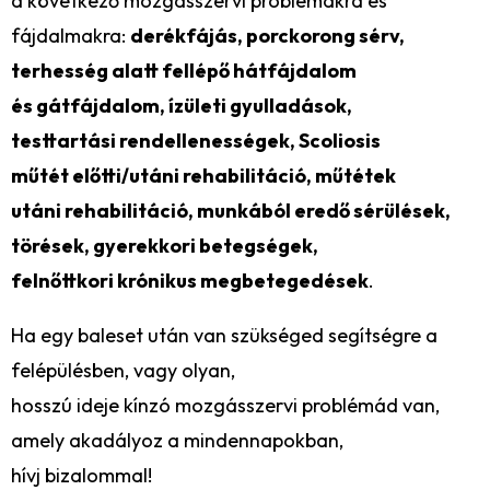
a következő mozgásszervi problémákra és
fájdalmakra:
derékfájás, porckorong sérv,
terhesség alatt fellépő hátfájdalom
és gátfájdalom, ízületi gyulladások,
testtartási rendellenességek, Scoliosis
műtét előtti/utáni rehabilitáció, műtétek
utáni rehabilitáció, munkából eredő sérülések,
törések, gyerekkori betegségek,
felnőttkori krónikus megbetegedések
.
Ha egy baleset után van szükséged segítségre a
felépülésben, vagy olyan,
hosszú ideje kínzó mozgásszervi problémád van,
amely akadályoz a mindennapokban,
hívj bizalommal!