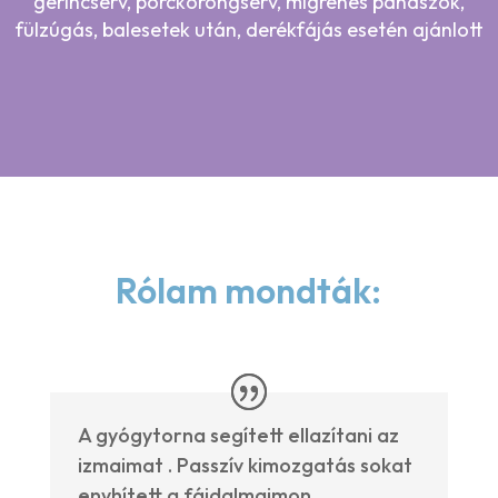
gerincsérv, porckorongsérv, migrénes panaszok,
fülzúgás, balesetek után, derékfájás esetén ajánlott
Rólam mondták:
A gyógytorna segített ellazítani az
izmaimat . Passzív kimozgatás sokat
enyhített a fájdalmaimon.