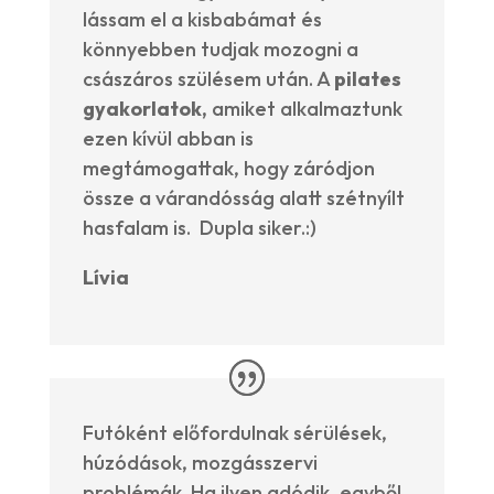
lássam el a kisbabámat és
könnyebben tudjak mozogni a
császáros szülésem után. A
pilates
gyakorlatok,
amiket alkalmaztunk
ezen kívül abban is
megtámogattak, hogy záródjon
össze a várandósság alatt szétnyílt
hasfalam is. Dupla siker.:)
Lívia
Futóként előfordulnak sérülések,
húzódások, mozgásszervi
problémák. Ha ilyen adódik, egyből