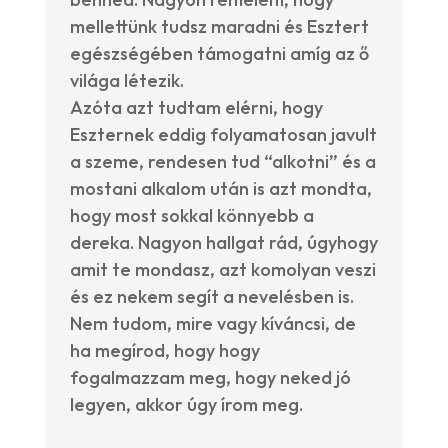
mellettünk tudsz maradni és Esztert
egészségében támogatni amíg az ő
világa létezik.
Azóta azt tudtam elérni, hogy
Eszternek eddig folyamatosan javult
a szeme, rendesen tud “alkotni” és a
mostani alkalom után is azt mondta,
hogy most sokkal könnyebb a
dereka. Nagyon hallgat rád, úgyhogy
amit te mondasz, azt komolyan veszi
és ez nekem segít a nevelésben is.
Nem tudom, mire vagy kíváncsi, de
ha megírod, hogy hogy
fogalmazzam meg, hogy neked jó
legyen, akkor úgy írom meg.