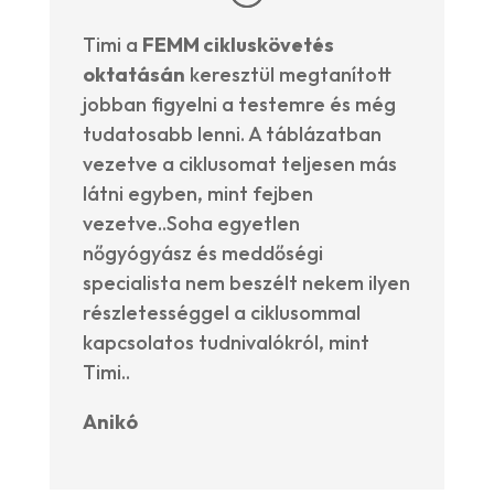
Timi a
FEMM cikluskövetés
oktatásán
keresztül megtanított
jobban figyelni a testemre és még
tudatosabb lenni. A táblázatban
vezetve a ciklusomat teljesen más
látni egyben, mint fejben
vezetve..Soha egyetlen
nőgyógyász és meddőségi
specialista nem beszélt nekem ilyen
részletességgel a ciklusommal
kapcsolatos tudnivalókról, mint
Timi..
Anikó