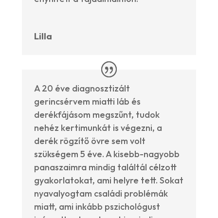
Lilla
A 20 éve diagnosztizált
gerincsérvem miatti láb és
derékfájásom megszűnt, tudok
nehéz kertimunkát is végezni, a
derék rögzítő övre sem volt
szükségem 5 éve. A kisebb-nagyobb
panaszaimra mindig találtál célzott
gyakorlatokat, ami helyre tett. Sokat
nyavalyogtam családi problémák
miatt, ami inkább pszichológust