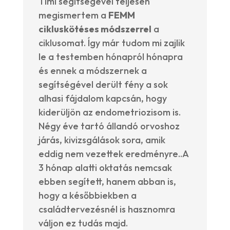
Timi segítségével teljesen
megismertem a
FEMM
cikluskötéses módszerrel
a
ciklusomat. Így már tudom mi zajlik
le a testemben hónapról hónapra
és ennek a módszernek a
segítségével derült fény a sok
alhasi fájdalom kapcsán, hogy
kiderüljön az endometriozisom is.
Négy éve tartó állandó orvoshoz
járás, kivizsgálások sora, amik
eddig nem vezettek eredményre..A
3 hónap alatti oktatás nemcsak
ebben segített, hanem abban is,
hogy a későbbiekben a
családtervezésnél is hasznomra
váljon ez tudás majd.