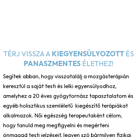
TÉRJ VISSZA A
KIEGYENSÚLYOZOTT
ÉS
PANASZMENTES
ÉLETHEZ!
Segítek abban, hogy visszatalálj a mozgásterápián
keresztül a saját testi és lelki egyensúlyodhoz,
amelyhez a 20 éves gyógytornász tapasztalatom és
egyéb holisztikus szemléletű kiegészítő terápiákat
alkalmazok. Női egészség terapeutaként célom,
hogy tanuld meg megfigyelni és megérteni
önmagad testi jelzéseit, legyen szó bármilyen fizikai