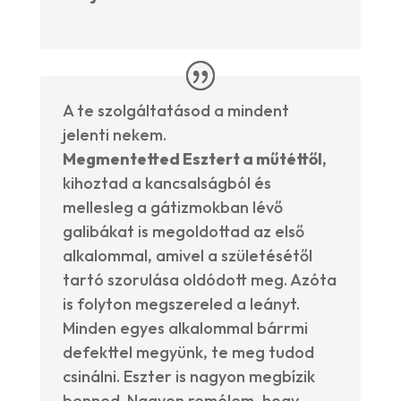
A te szolgáltatásod a mindent
jelenti nekem.
Megmentetted Esztert a műtéttől,
kihoztad a kancsalságból és
mellesleg a gátizmokban lévő
galibákat is megoldottad az első
alkalommal, amivel a születésétől
tartó szorulása oldódott meg. Azóta
is folyton megszereled a leányt.
Minden egyes alkalommal bárrmi
defekttel megyünk, te meg tudod
csinálni. Eszter is nagyon megbízik
benned. Nagyon remélem, hogy