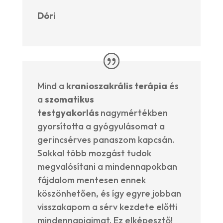
Dóri
Mind a
kranioszakrális terápia
és
a
szomatikus
testgyakorlás
nagymértékben
gyorsította a gyógyulásomat a
gerincsérves panaszom kapcsán.
Sokkal több mozgást tudok
megvalósítani a mindennapokban
fájdalom mentesen ennek
köszönhetően, és így egyre jobban
visszakapom a sérv kezdete előtti
mindennapjaimat. Ez elképesztő!