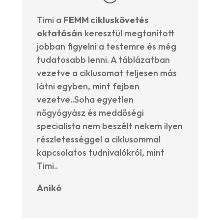
Timi a
FEMM cikluskövetés
oktatásán
keresztül megtanított
jobban figyelni a testemre és még
tudatosabb lenni. A táblázatban
vezetve a ciklusomat teljesen más
látni egyben, mint fejben
vezetve..Soha egyetlen
nőgyógyász és meddőségi
specialista nem beszélt nekem ilyen
részletességgel a ciklusommal
kapcsolatos tudnivalókról, mint
Timi..
Anikó