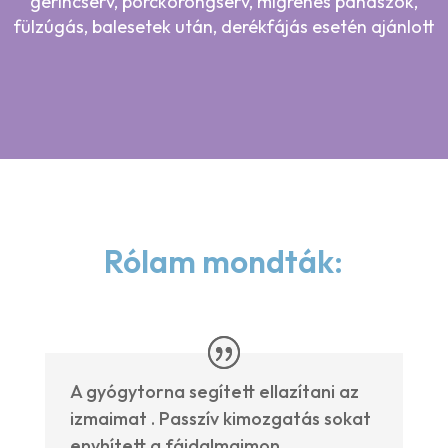
gerincsérv, porckorongsérv, migrénes panaszok,
fülzúgás, balesetek után, derékfájás esetén ajánlott
Rólam mondták:
A gyógytorna segített ellazítani az
izmaimat . Passzív kimozgatás sokat
enyhített a fájdalmaimon.