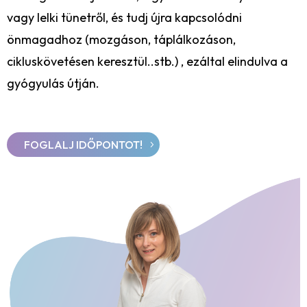
vagy lelki tünetről, és tudj újra kapcsolódni
önmagadhoz (mozgáson, táplálkozáson,
cikluskövetésen keresztül..stb.) , ezáltal elindulva a
gyógyulás útján.
FOGLALJ IDŐPONTOT!