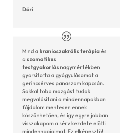
Dóri
Mind a
kranioszakrális terápia
és
a
szomatikus
testgyakorlás
nagymértékben
gyorsította a gyógyulásomat a
gerincsérves panaszom kapcsán.
Sokkal több mozgást tudok
megvalósítani a mindennapokban
fájdalom mentesen ennek
köszönhetően, és így egyre jobban
visszakapom a sérv kezdete előtti
mindennapjaimat. Ez elképesztő!