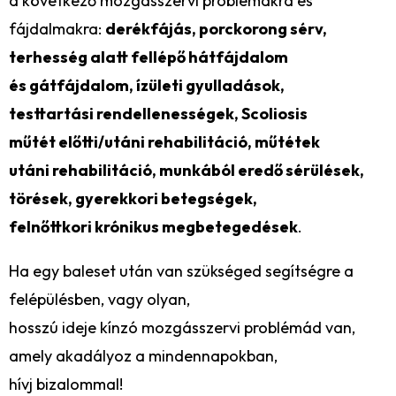
a következő mozgásszervi problémákra és
fájdalmakra:
derékfájás, porckorong sérv,
terhesség alatt fellépő hátfájdalom
és gátfájdalom, ízületi gyulladások,
testtartási rendellenességek, Scoliosis
műtét előtti/utáni rehabilitáció, műtétek
utáni rehabilitáció, munkából eredő sérülések,
törések, gyerekkori betegségek,
felnőttkori krónikus megbetegedések
.
Ha egy baleset után van szükséged segítségre a
felépülésben, vagy olyan,
hosszú ideje kínzó mozgásszervi problémád van,
amely akadályoz a mindennapokban,
hívj bizalommal!