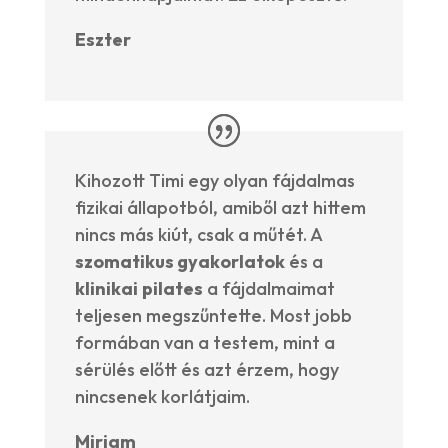
Eszter
Kihozott Timi egy olyan fájdalmas
fizikai állapotból, amiből azt hittem
nincs más kiút, csak a műtét. A
szomatikus gyakorlatok
és a
klinikai
pilates
a fájdalmaimat
teljesen megszűntette. Most jobb
formában van a testem, mint a
sérülés előtt és azt érzem, hogy
nincsenek korlátjaim.
Mirjam