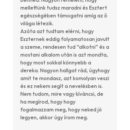
mellettünk tudsz maradni és Esztert
egészségében támogatni amíg az ő
világa létezik.
Azóta azt tudtam elérni, hogy
Eszternek eddig folyamatosan javult
a szeme, rendesen tud “alkotni” és a
mostani alkalom után is azt mondta,
hogy most sokkal könnyebb a
dereka. Nagyon hallgat rád, úgyhogy
amit te mondasz, azt komolyan veszi
és ez nekem segít a nevelésben is.
Nem tudom, mire vagy kíváncsi, de
ha megírod, hogy hogy
fogalmazzam meg, hogy neked jó
legyen, akkor úgy írom meg.