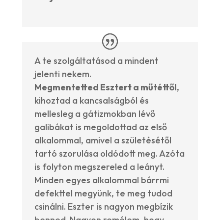
A te szolgáltatásod a mindent
jelenti nekem.
Megmentetted Esztert a műtéttől,
kihoztad a kancsalságból és
mellesleg a gátizmokban lévő
galibákat is megoldottad az első
alkalommal, amivel a születésétől
tartó szorulása oldódott meg. Azóta
is folyton megszereled a leányt.
Minden egyes alkalommal bárrmi
defekttel megyünk, te meg tudod
csinálni. Eszter is nagyon megbízik
benned. Nagyon remélem, hogy