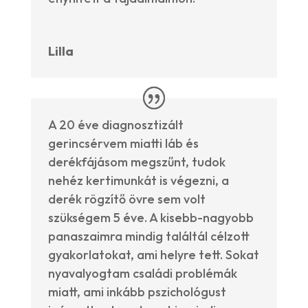
Lilla
A 20 éve diagnosztizált
gerincsérvem miatti láb és
derékfájásom megszűnt, tudok
nehéz kertimunkát is végezni, a
derék rögzítő övre sem volt
szükségem 5 éve. A kisebb-nagyobb
panaszaimra mindig találtál célzott
gyakorlatokat, ami helyre tett. Sokat
nyavalyogtam családi problémák
miatt, ami inkább pszichológust