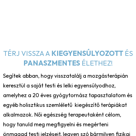
TÉRJ VISSZA A
KIEGYENSÚLYOZOTT
ÉS
PANASZMENTES
ÉLETHEZ!
Segítek abban, hogy visszatalálj a mozgásterápián
keresztül a saját testi és lelki egyensúlyodhoz,
amelyhez a 20 éves gyógytornász tapasztalatom és
egyéb holisztikus szemléletű kiegészítő terápiákat
alkalmazok. Női egészség terapeutaként célom,
hogy tanuld meg megfigyelni és megérteni
önmagad testi jelzéseit, legyen szó bármilyen fizikai