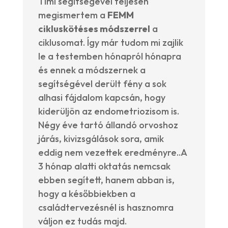
Timi segítségével teljesen
megismertem a
FEMM
cikluskötéses módszerrel
a
ciklusomat. Így már tudom mi zajlik
le a testemben hónapról hónapra
és ennek a módszernek a
segítségével derült fény a sok
alhasi fájdalom kapcsán, hogy
kiderüljön az endometriozisom is.
Négy éve tartó állandó orvoshoz
járás, kivizsgálások sora, amik
eddig nem vezettek eredményre..A
3 hónap alatti oktatás nemcsak
ebben segített, hanem abban is,
hogy a későbbiekben a
családtervezésnél is hasznomra
váljon ez tudás majd.