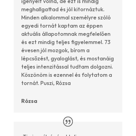
igényelt volna, de ezt is mindig
meghallgattad és jól kitornáztuk.
Minden alkalommal személyre szóló
egyedi tornát kaptam az éppen
aktuális állapotomnak megfelelően
és ezt mindig teljes figyelemmel. 73
évesen jól mozgok, bírom a
lépcsőzést, gyaloglást, és mostanáig
teljes intenzitással tudtam dolgozni.
Köszönöm is ezennel és folytatom a
tornát. Puszi, Rózsa
Rózsa