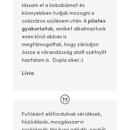
lássam el a kisbabámat és
könnyebben tudjak mozogni a
császáros szülésem után. A
pilates
gyakorlatok,
amiket alkalmaztunk
ezen kívül abban is
megtámogattak, hogy záródjon
össze a várandósság alatt szétnyílt
hasfalam is. Dupla siker.:)
Lívia
Futóként előfordulnak sérülések,
húzódások, mozgásszervi
problémák. Ha ilyen adódik, egyből