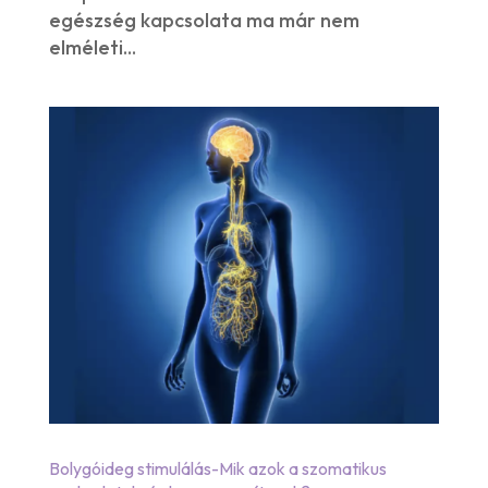
egészség kapcsolata ma már nem
elméleti...
Bolygóideg stimulálás-Mik azok a szomatikus