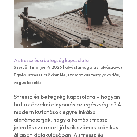
A stressz és a betegség kapcsolata
Szerző:
Timi
|
jún 4, 2026
|
alvástámogatás
,
alvászavar
,
Egyéb
,
stressz csökkentés
,
szomatikus testgyakorlás
,
vagus kezelés
Stressz és betegség kapcsolata – hogyan
hat az érzelmi elnyomás az egészségre? A
modern kutatások egyre inkább
alátámasztják, hogy a tartós stressz
jelentős szerepet játszik számos krónikus
állapot kialakulásában. A stressz és