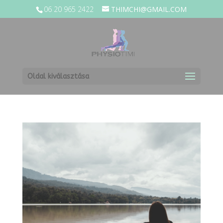
06 20 965 2422
THIMCHI@GMAIL.COM
Oldal kiválasztása