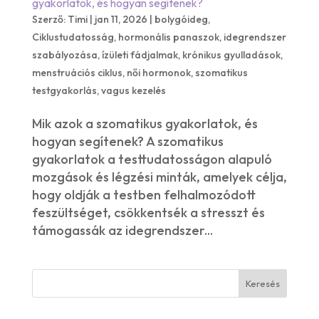
gyakorlatok, és hogyan segítenek?
Szerző:
Timi
|
jan 11, 2026
|
bolygóideg
,
Ciklustudatosság
,
hormonális panaszok
,
idegrendszer
szabályozása
,
ízületi fádjalmak
,
krónikus gyulladások
,
menstruációs ciklus
,
női hormonok
,
szomatikus
testgyakorlás
,
vagus kezelés
Mik azok a szomatikus gyakorlatok, és
hogyan segítenek? A szomatikus
gyakorlatok a testtudatosságon alapuló
mozgások és légzési minták, amelyek célja,
hogy oldják a testben felhalmozódott
feszültséget, csökkentsék a stresszt és
támogassák az idegrendszer...