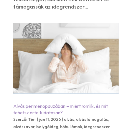
támogassák az idegrendszer...
Alvás perimenopauzában – miért romlik, és mit
tehetsz érte tudatosan?
Szerző:
Timi
|
jan 11, 2026
|
alvás
,
alvástámogatás
,
alvászavar
,
bolygóideg
,
hőhullámok
,
idegrendszer