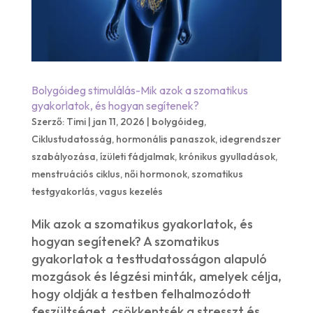
Bolygóideg stimulálás-Mik azok a szomatikus
gyakorlatok, és hogyan segítenek?
Szerző:
Timi
|
jan 11, 2026
|
bolygóideg
,
Ciklustudatosság
,
hormonális panaszok
,
idegrendszer
szabályozása
,
ízületi fádjalmak
,
krónikus gyulladások
,
menstruációs ciklus
,
női hormonok
,
szomatikus
testgyakorlás
,
vagus kezelés
Mik azok a szomatikus gyakorlatok, és
hogyan segítenek? A szomatikus
gyakorlatok a testtudatosságon alapuló
mozgások és légzési minták, amelyek célja,
hogy oldják a testben felhalmozódott
feszültséget, csökkentsék a stresszt és