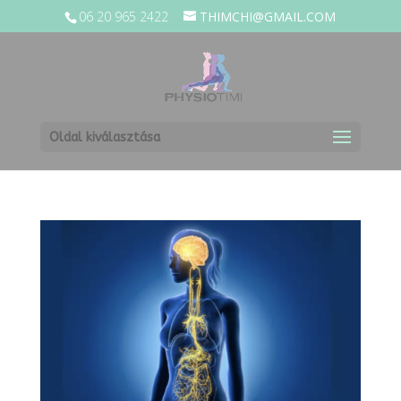
06 20 965 2422
THIMCHI@GMAIL.COM
Oldal kiválasztása