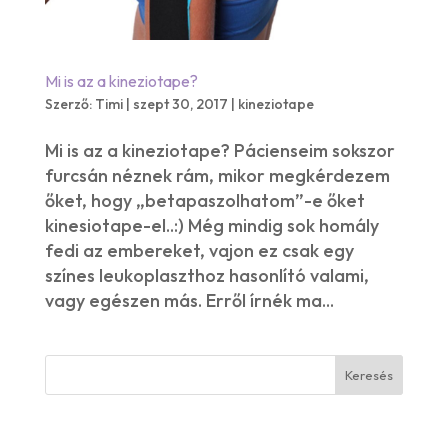
Mi is az a kineziotape?
Szerző:
Timi
|
szept 30, 2017
|
kineziotape
Mi is az a kineziotape? Pácienseim sokszor
furcsán néznek rám, mikor megkérdezem
őket, hogy „betapaszolhatom”-e őket
kinesiotape-el..:) Még mindig sok homály
fedi az embereket, vajon ez csak egy
színes leukoplaszthoz hasonlító valami,
vagy egészen más. Erről írnék ma...