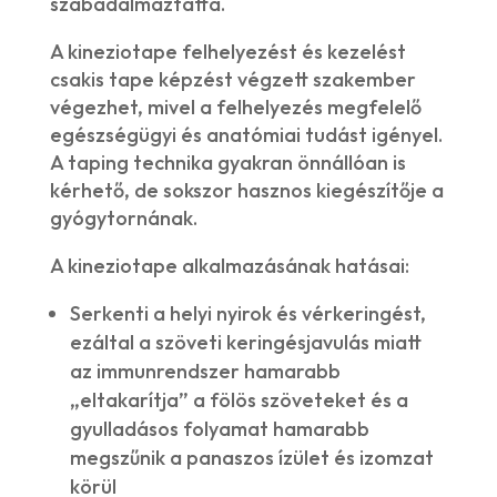
szabadalmaztatta.
A kineziotape felhelyezést és kezelést
csakis tape képzést végzett szakember
végezhet, mivel a felhelyezés megfelelő
egészségügyi és anatómiai tudást igényel.
A taping technika gyakran önnállóan is
kérhető, de sokszor hasznos kiegészítője a
gyógytornának.
A kineziotape alkalmazásának hatásai:
Serkenti a helyi nyirok és vérkeringést,
ezáltal a szöveti keringésjavulás miatt
az immunrendszer hamarabb
„eltakarítja” a fölös szöveteket és a
gyulladásos folyamat hamarabb
megszűnik a panaszos ízület és izomzat
körül