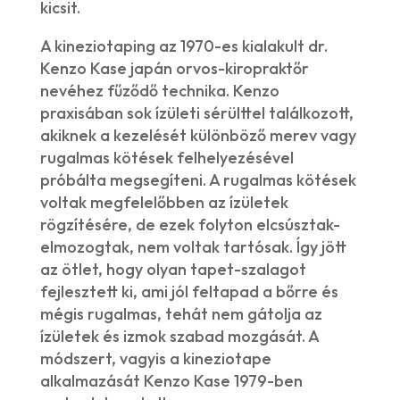
kicsit.
A kineziotaping az 1970-es kialakult dr.
Kenzo Kase japán orvos-kiropraktőr
nevéhez fűződő technika. Kenzo
praxisában sok ízületi sérülttel találkozott,
akiknek a kezelését különböző merev vagy
rugalmas kötések felhelyezésével
próbálta megsegíteni. A rugalmas kötések
voltak megfelelőbben az ízületek
rögzítésére, de ezek folyton elcsúsztak-
elmozogtak, nem voltak tartósak. Így jött
az ötlet, hogy olyan tapet-szalagot
fejlesztett ki, ami jól feltapad a bőrre és
mégis rugalmas, tehát nem gátolja az
ízületek és izmok szabad mozgását. A
módszert, vagyis a kineziotape
alkalmazását Kenzo Kase 1979-ben