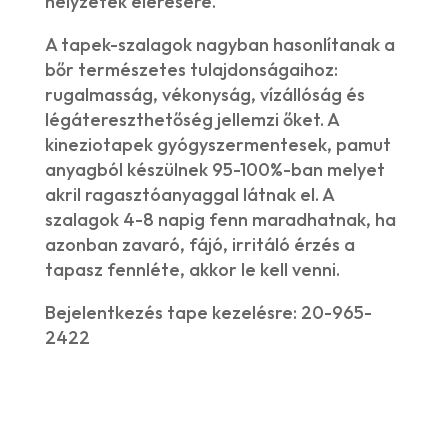
helyzetek elérésére.
A tapek-szalagok nagyban hasonlítanak a
bőr természetes tulajdonságaihoz:
rugalmasság, vékonyság, vízállóság és
légátereszthetőség jellemzi őket. A
kineziotapek gyógyszermentesek, pamut
anyagból készülnek 95-100%-ban melyet
akril ragasztóanyaggal látnak el. A
szalagok 4-8 napig fenn maradhatnak, ha
azonban zavaró, fájó, irritáló érzés a
tapasz fennléte, akkor le kell venni.
Bejelentkezés tape kezelésre: 20-965-
2422