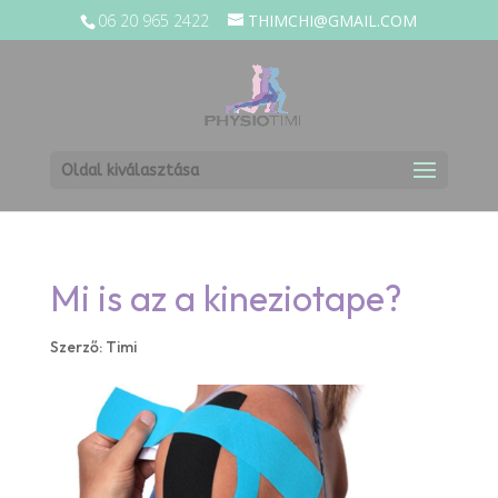
06 20 965 2422
THIMCHI@GMAIL.COM
Oldal kiválasztása
Mi is az a kineziotape?
Szerző:
Timi