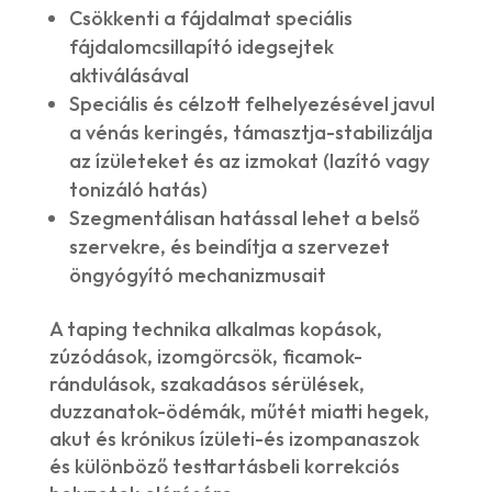
Csökkenti a fájdalmat speciális
fájdalomcsillapító idegsejtek
aktiválásával
Speciális és célzott felhelyezésével javul
a vénás keringés, támasztja-stabilizálja
az ízületeket és az izmokat (lazító vagy
tonizáló hatás)
Szegmentálisan hatással lehet a belső
szervekre, és beindítja a szervezet
öngyógyító mechanizmusait
A taping technika alkalmas kopások,
zúzódások, izomgörcsök, ficamok-
rándulások, szakadásos sérülések,
duzzanatok-ödémák, műtét miatti hegek,
akut és krónikus ízületi-és izompanaszok
és különböző testtartásbeli korrekciós