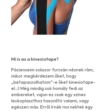
Mi is az a kineziotape?
Pácienseim sokszor furcsán néznek rám,
mikor megkérdezem őket, hogy
„betapaszolhatom”-e őket kinesiotape-
el..:) Még mindig sok homály fedi az
embereket, vajon ez csak egy színes
leukoplaszthoz hasonlító valami, vagy
egészen más. Erről írnék ma nektek egy