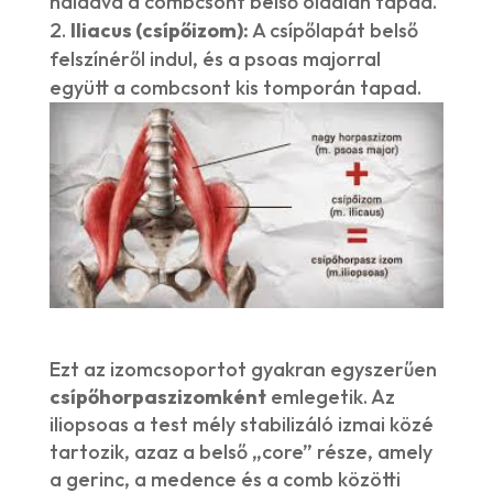
haladva a combcsont belső oldalán tapad.
Iliacus (csípőizom):
A csípőlapát belső
felszínéről indul, és a psoas majorral
együtt a combcsont kis tomporán tapad.
Ezt az izomcsoportot gyakran egyszerűen
csípőhorpaszizomként
emlegetik. Az
iliopsoas a test mély stabilizáló izmai közé
tartozik, azaz a belső „core” része, amely
a gerinc, a medence és a comb közötti