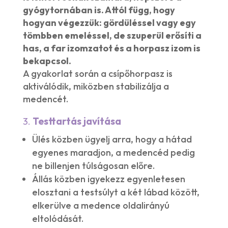
gyógytornában is. Attól függ, hogy
hogyan végezzük: gördüléssel vagy egy
tömbben emeléssel, de szuperül erősíti a
has, a far izomzatot és a horp
asz izo
m is
bekapcsol.
A gyakorlat során a csípőhorpasz is
aktiválódik, miközben stabilizálja a
medencét.
3.
Testtartás javítása
Ülés közben ügyelj arra, hogy a hátad
egyenes maradjon, a medencéd pedig
ne billenjen túlságosan előre.
Állás közben igyekezz egyenletesen
elosztani a testsúlyt a két lábad között,
elkerülve a medence oldalirányú
eltolódását.