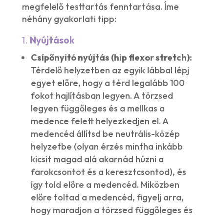
megfelelő testtartás fenntartása. Íme
néhány gyakorlati tipp:
1.
Nyújtások
Csípőnyitó nyújtás (hip flexor stretch):
Térdelő helyzetben az egyik lábbal lépj
egyet előre, hogy a térd legalább 100
fokot hajlításban legyen. A törzsed
legyen függőleges és a mellkas a
medence felett helyezkedjen el. A
medencéd állítsd be neutrális-közép
helyzetbe (olyan érzés mintha inkább
kicsit magad alá akarnád húzni a
farokcsontot és a keresztcsontod), és
így told előre a medencéd. Miközben
előre toltad a medencéd, figyelj arra,
hogy maradjon a törzsed függőleges és