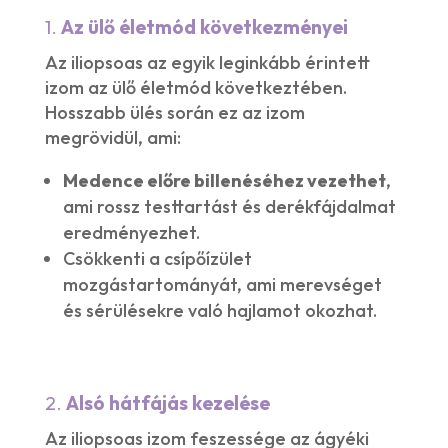
1.
Az ülő életmód következményei
Az iliopsoas az egyik leginkább érintett
izom az ülő életmód következtében.
Hosszabb ülés során ez az izom
megrövidül, ami:
Medence előre billenéséhez vezethet
,
ami rossz testtartást és derékfájdalmat
eredményezhet.
Csökkenti a csípőízület
mozgástartományát, ami merevséget
és sérülésekre való hajlamot okozhat.
2.
Alsó hátfájás kezelése
Az iliopsoas izom feszessége az ágyéki