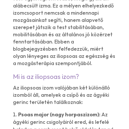
alábecsült izma. Ez a mélyen elhelyezkedő
izomcsoport nemcsak a mindennapi
mozgásainkat segíti, hanem alapvető
szerepet játszik a test stabilitásában,
mobilitásában és az általános jó közérzet
fenntartásában. Ebben a
blogbejegyzésben felfedezzük, miért
olyan lényeges az iliopsoas az egészség és
a mozgásterápia szempontjából.
Mi is az iliopsoas izom?
Az iliopsoas izom valójában két különálló
izomból áll, amelyek a csípő és az ágyéki
gerinc területén találkoznak:
Psoas major (nagy horpaszizom):
Az
ágyéki gerinc csigolyáiról ered, és lefelé