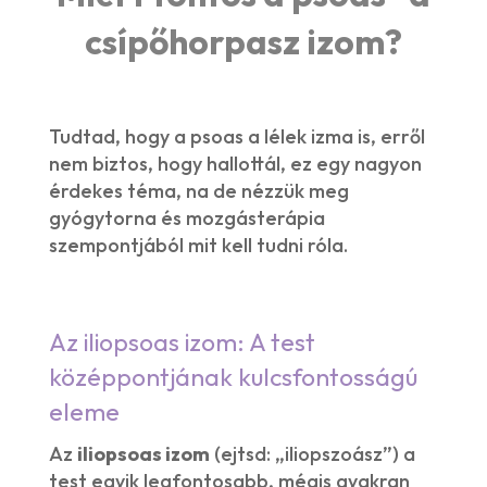
csípőhorpasz izom?
Tudtad, hogy a psoas a lélek izma is, erről
nem biztos, hogy hallottál, ez egy nagyon
érdekes téma, na de nézzük meg
gyógytorna és mozgásterápia
szempontjából mit kell tudni róla.
Az iliopsoas izom: A test
középpontjának kulcsfontosságú
eleme
Az
iliopsoas izom
(ejtsd: „iliopszoász”) a
test egyik legfontosabb, mégis gyakran