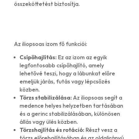
összeköttetést biztosítja.
Az iliopsoas izom fő funkciói:
Csípőhajlítás:
Ez az izom az egyik
legfontosabb csípőhajlító, amely
lehetővé teszi, hogy a lábunkat előre
emeljük járás, futás vagy lépcsőzés
közben.
Törzs stabilizálása:
Az iliopsoas segít a
medence helyes helyzetben tartásában
és a gerinc stabilizálásában, különösen
állás vagy ülés közben.
Törzshajlítás és rotáció:
Részt vesz a
törzs előrehajlításában és az oldalirányú