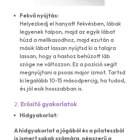
Fekvő nyújtás:
Helyezkedj el hanyatt fekvésben, lábak
legyenek talpon, majd az egyik lábat
húzd a mellkasodhoz, majd ezután a
másik lábat lassan nyújtsd ki a talajra
lassan, hogy a hashoz behúzott láb
szöge ne változzon. Ez a pozíció segít
megnyújtani a psoas major izmot. Tartsd
ki legalább 10-15 másodpercig, ha tudod,
és jól esik hosszabban is.
2.
Erősítő gyakorlatok
Hídgyakorlat:
A hídgyakorlat a jógából és a pilateszból
is ismert sokak számára, népszerű a