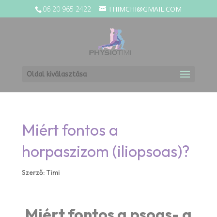
06 20 965 2422
THIMCHI@GMAIL.COM
Oldal kiválasztása
Miért fontos a
horpaszizom (iliopsoas)?
Szerző:
Timi
Miért fontos a psoas- a