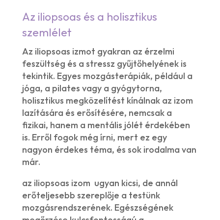
Az iliopsoas és a holisztikus
szemlélet
Az iliopsoas izmot gyakran az érzelmi
feszültség és a stressz gyűjtőhelyének is
tekintik. Egyes mozgásterápiák, például a
jóga, a pilates vagy a gyógytorna,
holisztikus megközelítést kínálnak az izom
lazítására és erősítésére, nemcsak a
fizikai, hanem a mentális jólét érdekében
is. Erről fogok még írni, mert ez egy
nagyon érdekes téma, és sok irodalma van
már.
az iliopsoas izom ugyan kicsi, de annál
erőteljesebb szereplője a testünk
mozgásrendszerének. Egészségének
megőrzése kulcsfontosságú a