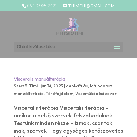
06 20 965 2422
THIMCHI@GMAIL.COM
Oldal kiválasztása
Visceralis manuálterápia
Szerző:
Timi
|
jún 14, 2025
|
derékfájás
,
Májpanasz
,
manuálterápia
,
Térdfájdalom
,
Veseműködési zavar
Viscerális terápia Visceralis terápia –
amikor a belső szervek felszabadulnak
Testünk minden része – izmok, csontok,
inak, szervek – egy egységes kötőszövetes