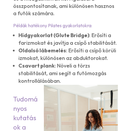
összpontosítanak, ami különösen hasznos
a futók számára.
Példák hatékony Pilates gyakorlatokra:
Hídgyakorlat (Glute Bridge)
: Erősíti a
farizmokat és javítja a csípő stabilitását.
Oldalsó lábemelés
: Erősíti a csípő körüli
izmokat, különösen az abduktorokat.
Csavart plank
: Növeli a törzs
stabilitását, ami segít a futómozgás
kontrollálásában.
Tudomá
nyos
kutatás
ok a