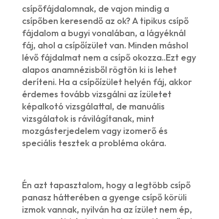
csípőfájdalomnak, de vajon mindig a
csípőben keresendő az ok? A tipikus csípő
fájdalom a bugyi vonalában, a lágyéknál
fáj, ahol a csípőízület van. Minden máshol
lévő fájdalmat nem a csípő okozza..Ezt egy
alapos anamnézisből rögtön ki is lehet
deríteni. Ha a csípőízület helyén fáj, akkor
érdemes tovább vizsgálni az ízületet
képalkotó vizsgálattal, de manuális
vizsgálatok is rávilágítanak, mint
mozgásterjedelem vagy izomerő és
speciális tesztek a probléma okára.
Én azt tapasztalom, hogy a legtöbb csípő
panasz hátterében a gyenge csípő körüli
izmok vannak, nyilván ha az ízület nem ép,