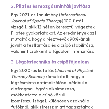
2.
Pilates és mozgásminták javítása
Egy 2021-es tanulmány (
International
Journal of Sports Therapy
) 100 futót
vizsgált, akik 12 héten keresztül végeztek
Pilates gyakorlatokat. Az eredmények azt
mutatták, hogy a résztvevők 90%-ának
javult a testtartása és a csípő stabilitása,
valamint csökkent a fájdalom intenzitása.
3.
Légzéstechnika és csípőfájdalom
Egy 2020-as kutatás (
Journal of Physical
Therapy Science
) rámutatott, hogy a
légzésminta optimalizálása, például a
diafragma-légzés alkalmazása,
csökkentette a csípő körüli
izomfeszültséget, különösen azoknál a
futóknál, akik stressz miatt tapasztaltak