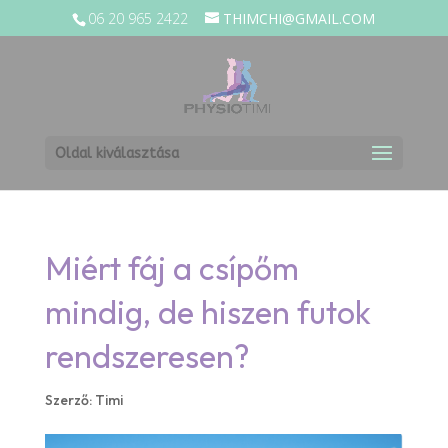
06 20 965 2422
THIMCHI@GMAIL.COM
Oldal kiválasztása
Miért fáj a csípőm
mindig, de hiszen futok
rendszeresen?
Szerző:
Timi