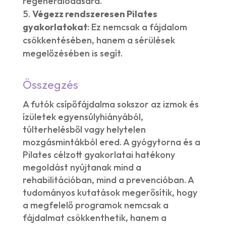
regenerálódására.
Végezz rendszeresen Pilates
gyakorlatokat
: Ez nemcsak a fájdalom
csökkentésében, hanem a sérülések
megelőzésében is segít.
Összegzés
A futók csípőfájdalma sokszor az izmok és
ízületek egyensúlyhiányából,
túlterhelésből vagy helytelen
mozgásmintákból ered. A gyógytorna és a
Pilates célzott gyakorlatai hatékony
megoldást nyújtanak mind a
rehabilitációban, mind a prevencióban. A
tudományos kutatások megerősítik, hogy
a megfelelő programok nemcsak a
fájdalmat csökkenthetik, hanem a