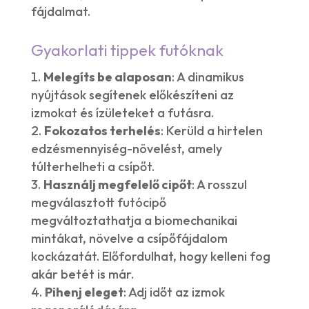
fájdalmat.
Gyakorlati tippek futóknak
Melegíts be alaposan
: A dinamikus
nyújtások segítenek előkészíteni az
izmokat és ízületeket a futásra.
Fokozatos terhelés
: Kerüld a hirtelen
edzésmennyiség-növelést, amely
túlterhelheti a csípőt.
Használj megfelelő cipőt
: A rosszul
megválasztott futócipő
megváltoztathatja a biomechanikai
mintákat, növelve a csípőfájdalom
kockázatát. Előfordulhat, hogy kelleni fog
akár betét is már.
Pihenj eleget
: Adj időt az izmok