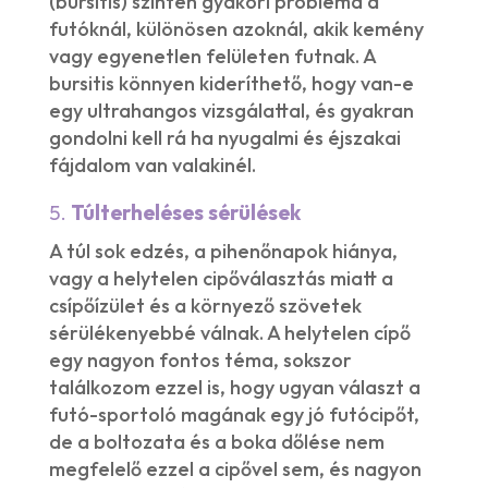
(bursitis) szintén gyakori probléma a
futóknál, különösen azoknál, akik kemény
vagy egyenetlen felületen futnak. A
bursitis könnyen kideríthető, hogy van-e
egy ultrahangos vizsgálattal, és gyakran
gondolni kell rá ha nyugalmi és éjszakai
fájdalom van valakinél.
5.
Túlterheléses sérülések
A túl sok edzés, a pihenőnapok hiánya,
vagy a helytelen cipőválasztás miatt a
csípőízület és a környező szövetek
sérülékenyebbé válnak. A helytelen cípő
egy nagyon fontos téma, sokszor
találkozom ezzel is, hogy ugyan választ a
futó-sportoló magának egy jó futócipőt,
de a boltozata és a boka dőlése nem
megfelelő ezzel a cipővel sem, és nagyon