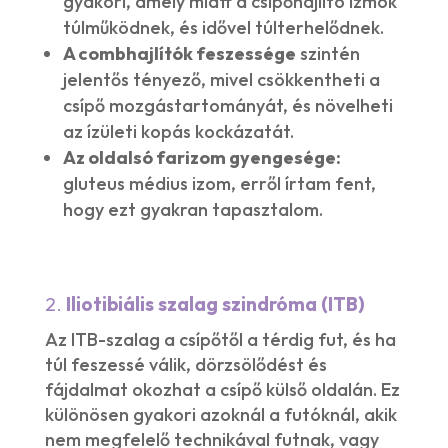
gyakori, amely miatt a csípőhajlító izmok
túlműködnek, és idővel túlterhelődnek.
A combhajlítók feszessége
szintén
jelentős tényező, mivel csökkentheti a
csípő mozgástartományát, és növelheti
az ízületi kopás kockázatát.
Az oldalsó farizom gyengesége:
gluteus médius izom, erről írtam fent,
hogy ezt gyakran tapasztalom.
2.
Iliotibiális szalag szindróma (ITB)
Az ITB-szalag a csípőtől a térdig fut, és ha
túl feszessé válik, dörzsölődést és
fájdalmat okozhat a csípő külső oldalán. Ez
különösen gyakori azoknál a futóknál, akik
nem megfelelő technikával futnak, vagy