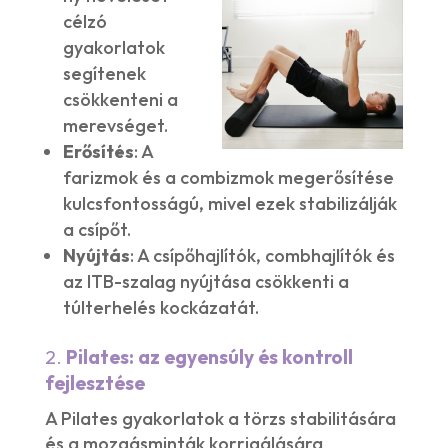
célzó
gyakorlatok
segítenek
csökkenteni a
merevséget.
Erősítés
: A
farizmok és a combizmok megerősítése
kulcsfontosságú, mivel ezek stabilizálják
a csípőt.
Nyújtás
: A csípőhajlítók, combhajlítók és
az ITB-szalag nyújtása csökkenti a
túlterhelés kockázatát.
2.
Pilates: az egyensúly és kontroll
fejlesztése
A Pilates gyakorlatok a törzs stabilitására
és a mozgásminták korrigálására