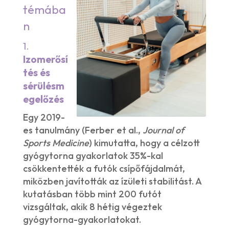
témába
n
1.
Izomerősí
tés és
sérülésm
egelőzés
Egy 2019-
es tanulmány (Ferber et al.,
Journal of
Sports Medicine
) kimutatta, hogy a célzott
gyógytorna gyakorlatok 35%-kal
csökkentették a futók csípőfájdalmát,
miközben javították az ízületi stabilitást. A
kutatásban több mint 200 futót
vizsgáltak, akik 8 hétig végeztek
gyógytorna-gyakorlatokat.