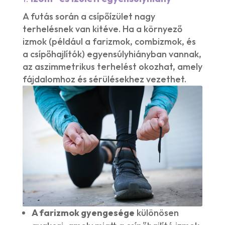
A futás során a csípőízület nagy
terhelésnek van kitéve. Ha a környező
izmok (például a farizmok, combizmok, és
a csípőhajlítók) egyensúlyhiányban vannak,
az aszimmetrikus terhelést okozhat, amely
fájdalomhoz és sérülésekhez vezethet.
A farizmok gyengesége
különösen