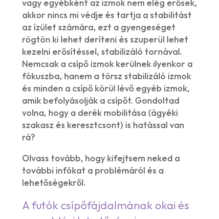
vagy egyébként az izmok nem elég erősek,
akkor nincs mi védje és tartja a stabilitást
az ízület számára, ezt a gyengeséget
rögtön ki lehet deríteni és szuperül lehet
kezelni erősítéssel, stabilizáló tornával.
Nemcsak a csípő izmok kerülnek ilyenkor a
fókuszba, hanem a törsz stabilizáló izmok
és minden a csípő körül lévő egyéb izmok,
amik befolyásolják a csípőt. Gondoltad
volna, hogy a derék mobilitása (ágyéki
szakasz és keresztcsont) is hatással van
rá?
Olvass tovább, hogy kifejtsem neked a
további infókat a problémáról és a
lehetőségekről.
A futók csípőfájdalmának okai és