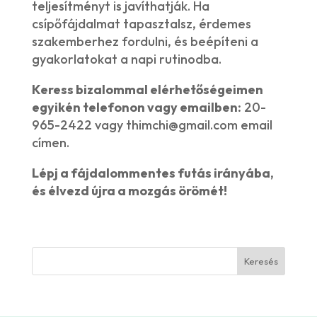
teljesítményt is javíthatják. Ha
csípőfájdalmat tapasztalsz, érdemes
szakemberhez fordulni, és beépíteni a
gyakorlatokat a napi rutinodba.
Keress bizalommal elérhetőségeimen
egyikén telefonon vagy emailben:
20-
965-2422 vagy thimchi@gmail.com email
címen.
Lépj a fájdalommentes futás irányába,
és élvezd újra a mozgás örömét!