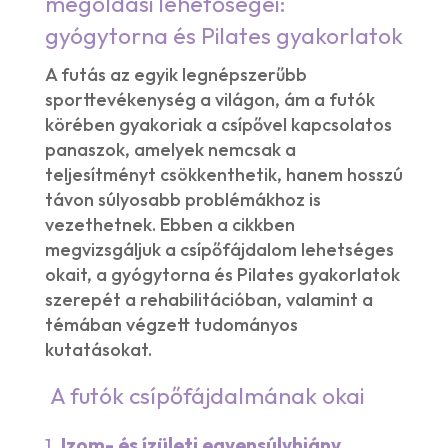
megoldási lehetőségei:
gyógytorna és Pilates gyakorlatok
A futás az egyik legnépszerűbb
sporttevékenység a világon, ám a futók
körében gyakoriak a csípővel kapcsolatos
panaszok, amelyek nemcsak a
teljesítményt csökkenthetik, hanem hosszú
távon súlyosabb problémákhoz is
vezethetnek. Ebben a cikkben
megvizsgáljuk a csípőfájdalom lehetséges
okait, a gyógytorna és Pilates gyakorlatok
szerepét a rehabilitációban, valamint a
témában végzett tudományos
kutatásokat.
A futók csípőfájdalmának okai
1.
Izom- és ízületi egyensúlyhiány