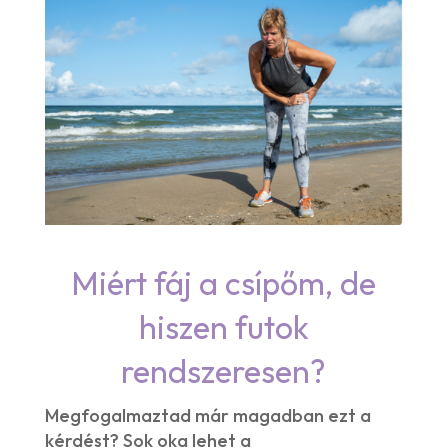
Miért fáj a csípőm, de
hiszen futok
rendszeresen?
Megfogalmaztad már magadban ezt a
kérdést? Sok oka lehet a