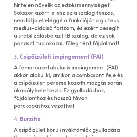
hirtelen növelik az edzésmennyiséget.
Sokszor azért is lesz ez a szalag feszes,
nem látja el eléggé a funkcióját a gluteus
medius-oldalsó farizom, és ezért besegít
a stabilizálásba az ITB szalag, de ez sok
panaszt tud okozni, főleg térd fájdalmat!
3.
Csípőízületi impingement (FAI)
A femoroacetabularis impingement (FAI)
akkor alakul ki, amikor a combcsont feje és
a csípőízület pereme közötti mozgás során
akadály keletkezik. Ez gyulladáshoz,
fájdalomhoz és hosszú távon
porckopáshoz vezethet.
4.
Bursitis
A csípőízület körüli nyáktömlők gyulladása