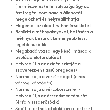
(természetes) ellensúlyozója (így az
ösztrogén-dominancia állapotát
megelőzheti és helyreállíthatja
Megemeli az alap testhőmérsékletet
Besűríti a méhnyaknyákot, hatására a
méhnyak bezárul, keményebb lesz,
lejjebb húzódik
Megakadályozza, egy késői, második
ovuláció előfordulását
Helyreállítja az oxigén szintjét a
szövetekben (lassú öregedés)
Normalizálja a vérsűrűséget (nincs
vérrög-képződés)
Normalizálja a vércukorszintet •
Helyreállítja az érrendszer tónusát
(érfal visszaerősödik)
Segít a testnek átalakítani a testzsírt