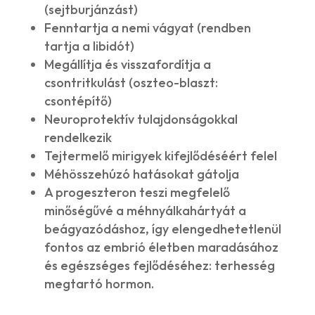
(sejtburjánzást)
Fenntartja a nemi vágyat (rendben
tartja a libidót)
Megállítja és visszafordítja a
csontritkulást (oszteo-blaszt:
csontépítő)
Neuroprotektív tulajdonságokkal
rendelkezik
Tejtermelő mirigyek kifejlődéséért felel
Méhösszehúzó hatásokat gátolja
A progeszteron teszi megfelelő
minőségűvé a méhnyálkahártyát a
beágyazódáshoz, így elengedhetetlenül
fontos az embrió életben maradásához
és egészséges fejlődéséhez: terhesség
megtartó hormon.