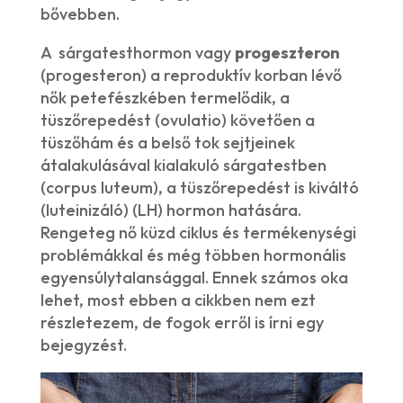
bővebben.
A sárgatesthormon vagy
progeszteron
(progesteron) a reproduktív korban lévő
nők petefészkében termelődik, a
tüszőrepedést (ovulatio) követően a
tüszőhám és a belső tok sejtjeinek
átalakulásával kialakuló sárgatestben
(corpus luteum), a tüszőrepedést is kiváltó
(luteinizáló) (LH) hormon hatására.
Rengeteg nő küzd ciklus és termékenységi
problémákkal és még többen hormonális
egyensúlytalansággal. Ennek számos oka
lehet, most ebben a cikkben nem ezt
részletezem, de fogok erről is írni egy
bejegyzést.