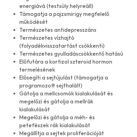
energiává (testsúly helyreáll)
Támogatja a pajzsmirigy megfelelő
működését
Természetes antidepresszáns
Természetes vízhajtó
(folyadékvisszatartást csökkenti)
Természetes gyulladáscsökkentő hatású
Előfutára a kortizol szteroid hormon
termelésének
Elősegíti a sejtújulást (támogatja a
programozott sejthalált)
Gátolja a mellcsomók kialakulását és
megelőzi és gátolja a mellrák
kialakulását
Megelőzi és gátolja a méh- és
petefészek rák kialakulását
Megállítja a sejtek proliferációját