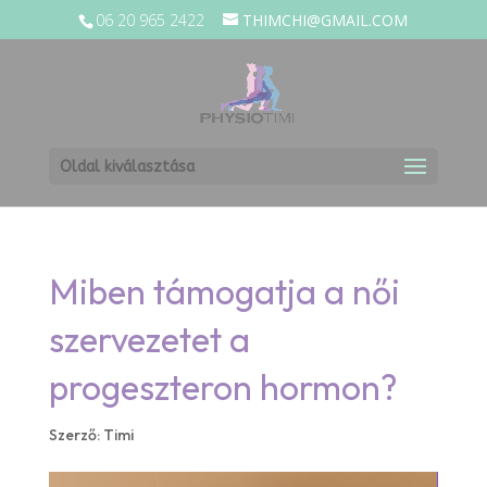
06 20 965 2422
THIMCHI@GMAIL.COM
Oldal kiválasztása
Miben támogatja a női
szervezetet a
progeszteron hormon?
Szerző:
Timi