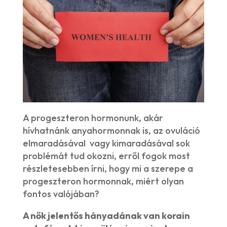
A progeszteron hormonunk, akár
hívhatnánk anyahormonnak is, az ovuláció
elmaradásával vagy kimaradásával sok
problémát tud okozni, erről fogok most
részletesebben írni, hogy mi a szerepe a
progeszteron hormonnak, miért olyan
fontos valójában?
A nők jelentős hányadának van korain