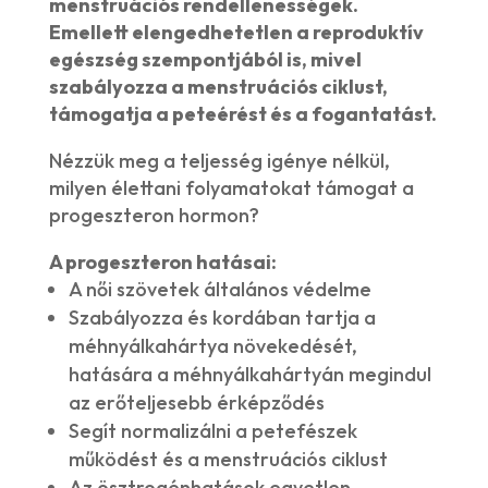
menstruációs rendellenességek.
Emellett elengedhetetlen a reproduktív
egészség szempontjából is, mivel
szabályozza a menstruációs ciklust,
támogatja a peteérést és a fogantatást.
Nézzük meg a teljesség igénye nélkül,
milyen élettani folyamatokat támogat a
progeszteron hormon?
A progeszteron hatásai:
A női szövetek általános védelme
Szabályozza és kordában tartja a
méhnyálkahártya növekedését,
hatására a méhnyálkahártyán megindul
az erőteljesebb érképződés
Segít normalizálni a petefészek
működést és a menstruációs ciklust
Az ösztrogénhatások egyetlen