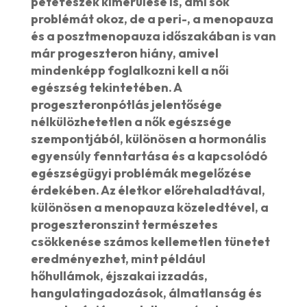
petefészek kimerülése is, ami sok
problémát okoz, de a peri-, a menopauza
és a posztmenopauza időszakában is van
már progeszteron hiány, amivel
mindenképp foglalkozni kell a női
egészség tekintetében. A
progeszteronpótlás jelentősége
nélkülözhetetlen a nők egészsége
szempontjából, különösen a hormonális
egyensúly fenntartása és a kapcsolódó
egészségügyi problémák megelőzése
érdekében. Az életkor előrehaladtával,
különösen a menopauza közeledtével, a
progeszteronszint természetes
csökkenése számos kellemetlen tünetet
eredményezhet, mint például
hőhullámok, éjszakai izzadás,
hangulatingadozások, álmatlanság és