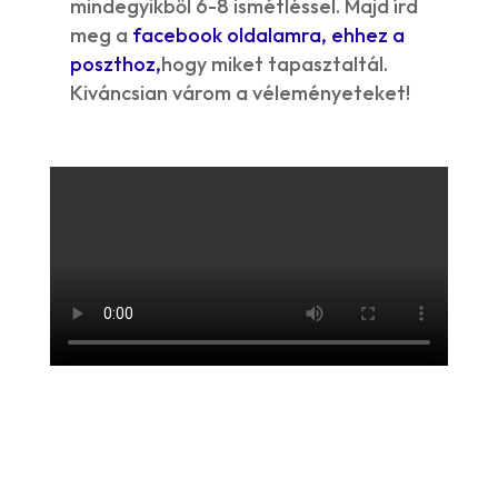
mindegyikből 6-8 ismétléssel. Majd írd
meg a
facebook oldalamra, ehhez a
poszthoz,
hogy miket tapasztaltál.
Kiváncsian várom a véleményeteket!