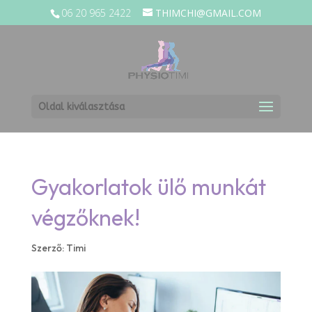
06 20 965 2422
THIMCHI@GMAIL.COM
Oldal kiválasztása
Gyakorlatok ülő munkát
végzőknek!
Szerző:
Timi