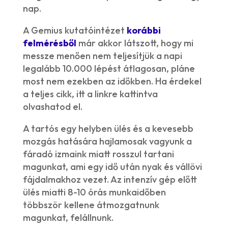
nap.
A Gemius kutatóintézet
korábbi
felmérésből
már akkor látszott, hogy mi
messze menően nem teljesítjük a napi
legalább 10.000 lépést átlagosan, pláne
most nem ezekben az időkben. Ha érdekel
a teljes cikk, itt a linkre kattintva
olvashatod el.
A tartós egy helyben ülés és a kevesebb
mozgás hatására hajlamosak vagyunk a
fáradó izmaink miatt rosszul tartani
magunkat, ami egy idő után nyak és vállövi
fájdalmakhoz vezet. Az intenzív gép előtt
ülés miatti 8-10 órás munkaidőben
többször kellene átmozgatnunk
magunkat, felállnunk.