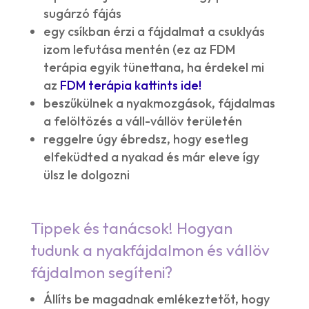
sugárzó fájás
egy csíkban érzi a fájdalmat a csuklyás
izom lefutása mentén (ez az FDM
terápia egyik tünettana, ha érdekel mi
az
FDM terápia kattints ide!
beszűkülnek a nyakmozgások, fájdalmas
a felöltözés a váll-vállöv területén
reggelre úgy ébredsz, hogy esetleg
elfeküdted a nyakad és már eleve így
ülsz le dolgozni
Tippek és tanácsok! Hogyan
tudunk a nyakfájdalmon és vállöv
fájdalmon segíteni?
Állíts be magadnak emlékeztetőt, hogy