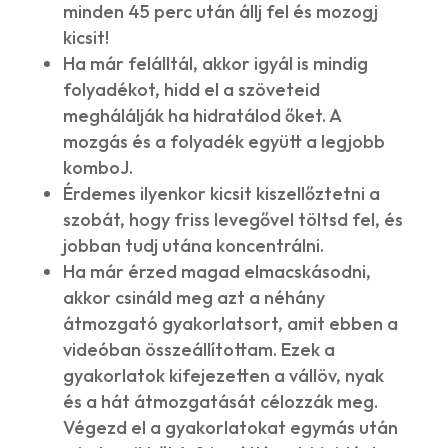
minden 45 perc után állj fel és mozogj
kicsit!
Ha már felálltál, akkor igyál is mindig
folyadékot, hidd el a szöveteid
meghálálják ha hidratálod őket. A
mozgás és a folyadék együtt a legjobb
komboJ.
Érdemes ilyenkor kicsit kiszellőztetni a
szobát, hogy friss levegővel töltsd fel, és
jobban tudj utána koncentrálni.
Ha már érzed magad elmacskásodni,
akkor csináld meg azt a néhány
átmozgató gyakorlatsort, amit ebben a
videóban összeállítottam. Ezek a
gyakorlatok kifejezetten a vállöv, nyak
és a hát átmozgatását célozzák meg.
Végezd el a gyakorlatokat egymás után