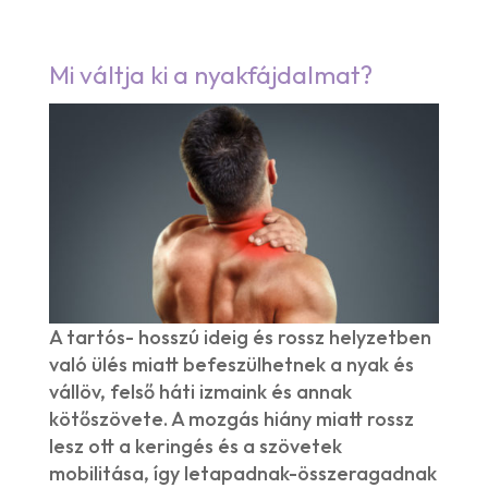
Mi váltja ki a nyakfájdalmat?
A tartós- hosszú ideig és rossz helyzetben
való ülés miatt befeszülhetnek a nyak és
vállöv, felső háti izmaink és annak
kötőszövete. A mozgás hiány miatt rossz
lesz ott a keringés és a szövetek
mobilitása, így letapadnak-összeragadnak