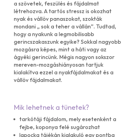
a szövetek, feszülés és fájdalmat
létrehozva. A tartós stressz is okozhat
nyak és vállöv panaszokat, szokták
mondani „ sok a teher a vállán”. Tudtad,
hogy a nyakunk a legmobilisabb
gerincszakaszunk egyike? Sokkal nagyobb
mozgásra képes, mint a háti vagy az
ágyéki gerincünk. Mégis nagyon sokszor
mereven-mozgáshiányosan tartjuk
kialakítva ezzel a nyakfájdalmakat és a
vállöv fájdalmakat.
Mik lehetnek a tünetek?
tarkótáji fájdalom, mely esetenként a
fejbe, koponya felé sugározhat
lapocka tájékán kialakuló egy pontba