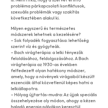
probléma párkapcsolati konfliktusok,
szexuális problémák vagy szakítás
következtében alakul ki.
Milyen egyszerű és természetes
módszerek lehetnek a kezelésére?
– Sok folyadék fogyasztása: lehetőség
szerint víz és gyógyteák.
– Bach virágterápia: a lelki tényezők
feloldásához, feldolgozásához. A Bach
virágterápia az 1930-as években
felfedezett olyan hatékony módszer,
amely, hogy a növények virágaiból készült
eszenciák által közvetlenül képes hatni a
lelkiállapotra.
– Hólyag újjtartás-mudra: Az újjak speciális
összehelyezése oly módon, ahogy a kézen
haladó energia pályákon keresztül