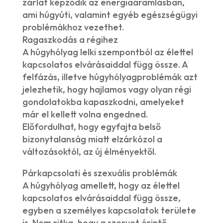
zárlat képződik az energiaáramlásban,
ami húgyúti, valamint egyéb egészségügyi
problémákhoz vezethet.
Ragaszkodás a régihez
A húgyhólyag lelki szempontból az élettel
kapcsolatos elvárásaiddal függ össze. A
felfázás, illetve húgyhólyagproblémák azt
jelezhetik, hogy hajlamos vagy olyan régi
gondolatokba kapaszkodni, amelyeket
már el kellett volna engedned.
Előfordulhat, hogy egyfajta belső
bizonytalanság miatt elzárkózol a
változásoktól, az új élményektől.
Párkapcsolati és szexuális problémák
A húgyhólyag amellett, hogy az élettel
kapcsolatos elvárásaiddal függ össze,
egyben a személyes kapcsolatok területe
is. Nem ritka, hogy a szervet érintő