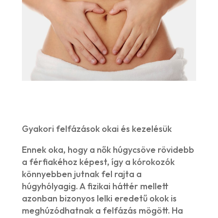
Gyakori felfázások okai és kezelésük
Ennek oka, hogy a nők húgycsöve rövidebb
a férfiakéhoz képest, így a kórokozók
könnyebben jutnak fel rajta a
húgyhólyagig. A fizikai háttér mellett
azonban bizonyos lelki eredetű okok is
meghúzódhatnak a felfázás mögött. Ha