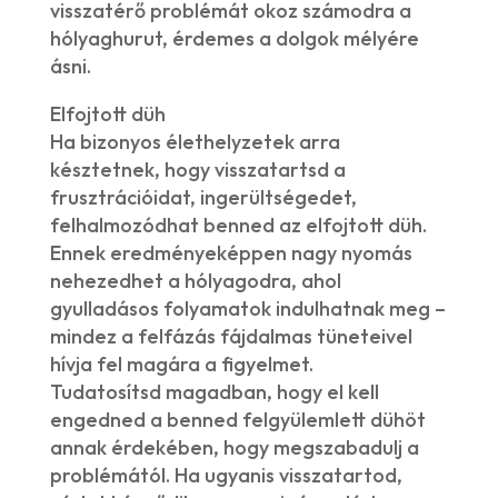
visszatérő problémát okoz számodra a
hólyaghurut, érdemes a dolgok mélyére
ásni.
Elfojtott düh
Ha bizonyos élethelyzetek arra
késztetnek, hogy visszatartsd a
frusztrációidat, ingerültségedet,
felhalmozódhat benned az elfojtott düh.
Ennek eredményeképpen nagy nyomás
nehezedhet a hólyagodra, ahol
gyulladásos folyamatok indulhatnak meg –
mindez a felfázás fájdalmas tüneteivel
hívja fel magára a figyelmet.
Tudatosítsd magadban, hogy el kell
engedned a benned felgyülemlett dühöt
annak érdekében, hogy megszabadulj a
problémától. Ha ugyanis visszatartod,