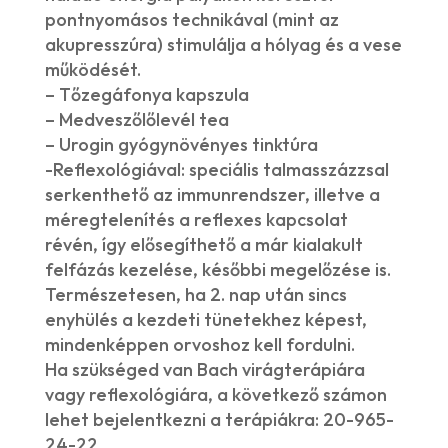
pontnyomásos technikával (mint az
akupresszúra) stimulálja a hólyag és a vese
működését.
– Tőzegáfonya kapszula
– Medveszőlőlevél tea
– Urogin gyógynövényes tinktúra
-Reflexológiával: speciális talmasszázzsal
serkenthető az immunrendszer, illetve a
méregtelenítés a reflexes kapcsolat
révén, így elősegíthető a már kialakult
felfázás kezelése, későbbi megelőzése is.
Természetesen, ha 2. nap után sincs
enyhülés a kezdeti tünetekhez képest,
mindenképpen orvoshoz kell fordulni.
Ha szükséged van Bach virágterápiára
vagy reflexológiára, a következő számon
lehet bejelentkezni a terápiákra: 20-965-
24-22.