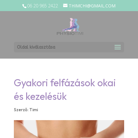
06 20 965 2422
THIMCHI@GMAIL.COM
Oldal kiválasztása
Gyakori felfázások okai
és kezelésük
Szerző:
Timi