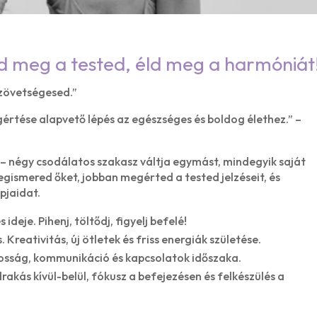
rd meg a tested, éld meg a harmóniát
szövetségesed.”
gértése alapvető lépés az egészséges és boldog élethez.” –
 – négy csodálatos szakasz váltja egymást, mindegyik saját
egismered őket, jobban megérted a tested jelzéseit, és
pjaidat.
 ideje. Pihenj, töltődj, figyelj befelé!
. Kreativitás, új ötletek és friss energiák születése.
osság, kommunikáció és kapcsolatok időszaka.
rakás kívül-belül, fókusz a befejezésen és felkészülés a