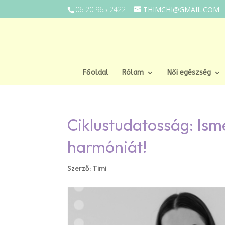
06 20 965 2422
THIMCHI@GMAIL.COM
Főoldal
Rólam
Női egészség
Ciklustudatosság: Ism
harmóniát!
Szerző:
Timi