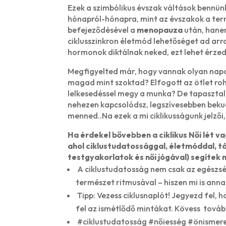
Ezek a szimbólikus évszak váltások bennün
hónapról-hónapra, mint az évszakok a te
befejeződésével a
menopauza
után, hanem
ciklusszinkron életmód lehetőséget ad arra
hormonok diktálnak neked, ezt lehet érzed
Megfigyelted már, hogy vannak olyan napo
magad mint szoktad? Elfogott az ötlet ro
lelkesedéssel megy a munka? De tapasztalha
nehezen kapcsolódsz, legszívesebben bekuc
menned..Na ezek a mi ciklikusságunk jelzői,
Ha érdekel bővebben a ciklikus Női lét 
ahol ciklustudatossággal, életmóddal, 
testgyakorlatok és női jógával) segíte
A ciklustudatosság nem csak az egészsé
természet ritmusával – hiszen mi is anna
Tipp: Vezess ciklusnaplót! Jegyezd fel
fel az ismétlődő mintákat. Kövess tovább
#ciklustudatosság #nőiesség #önisme