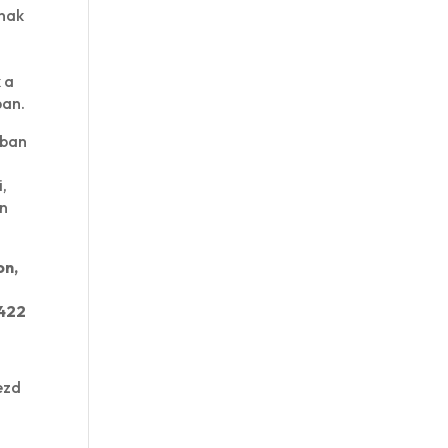
anak
 a
ban.
bban
i,
en
on,
2422
ezd