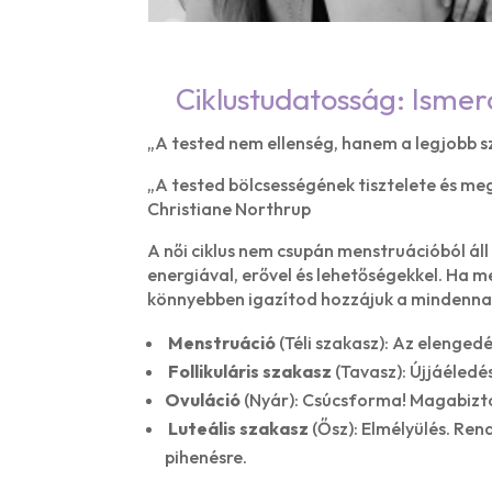
Ciklustudatosság: Isme
„A tested nem ellenség, hanem a legjobb 
„A tested bölcsességének tisztelete és me
Christiane Northrup
A női ciklus nem csupán menstruációból áll
energiával, erővel és lehetőségekkel. Ha m
könnyebben igazítod hozzájuk a mindenna
Menstruáció
(Téli szakasz): Az elengedés
Follikuláris szakasz
(Tavasz): Újjáéledés
Ovuláció
(Nyár): Csúcsforma! Magabizt
Luteális szakasz
(Ősz): Elmélyülés. Rend
pihenésre.