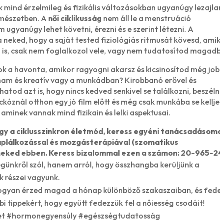
k mind érzelmileg és fizikális változásokban ugyanúgy lezajl
rmészetben. A
női ciklikusság
nem áll le a menstruáció
 ugyanúgy lehet követni, érezni és e szerint létezni. A
 neked, hogy a saját tested fiziológiás ritmusát kövesd, amik
 is, csak nem foglalkozol vele, vagy nem tudatosítod magad
k a havonta, amikor ragyogni akarsz és kicsinosítod még jo
ham és kreatív vagy a munkádban? Kirobbanó erővel és
tod azt is, hogy nincs kedved senkivel se találkozni, beszéln
kóznál otthon egy jó film előtt és még csak munkába se kellj
 aminek vannak mind fizikain és lelki aspektusai.
vagy a ciklusszinkron életmód, keress egyéni tanácsadásom
táplálkozással és mozgásterápiával (szomatikus
k neked ebben. Keress bizalommal ezen a számon: 20-965-
günkről szól, hanem arról, hogy összhangba kerüljünk a
k részei vagyunk.
, hogyan érzed magad a hónap különböző szakaszaiban, és fed
i tippekért, hogy együtt fedezzük fel a nőiesség csodáit!
ret #hormonegyensúly #egészségtudatosság