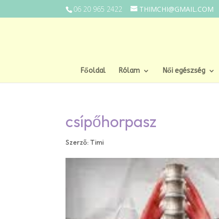
06 20 965 2422
THIMCHI@GMAIL.COM
Főoldal
Rólam
Női egészség
csípőhorpasz
Szerző:
Timi