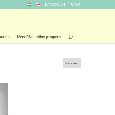
KAPCSOLAT
BLOG
kurzus
MenoDíva online program