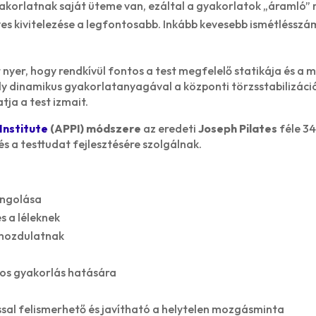
korlatnak saját üteme van, ezáltal a gyakorlatok „áramló” 
elyes kivitelezése a legfontosabb. Inkább kevesebb ismétléssz
nyer, hogy rendkívül fontos a test megfelelő statikája és a
y dinamikus gyakorlatanyagával a központi törzsstabilizáci
ja a test izmait.
Institute
(
APPI) módszere
az eredeti
Joseph Pilates
féle 34
és a testtudat fejlesztésére szolgálnak.
angolása
s a léleknek
 mozdulatnak
atos gyakorlás hatására
ssal felismerhető és javítható a helytelen mozgásminta