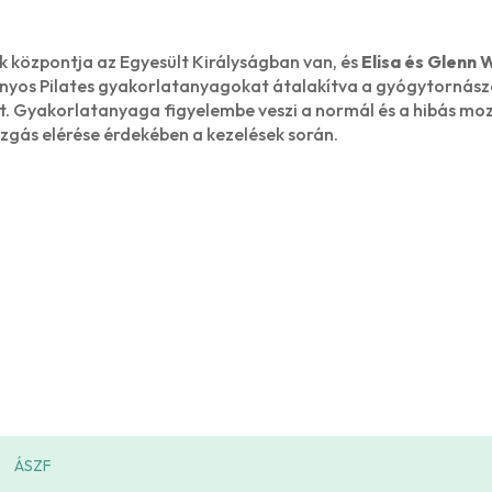
 központja az Egyesült Királyságban van, és
Elisa és Glenn 
ányos Pilates gyakorlatanyagokat átalakítva a gyógytornász
t. Gyakorlatanyaga figyelembe veszi a normál és a hibás mo
zgás elérése érdekében a kezelések során.
ÁSZF