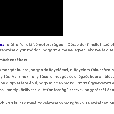
tes
találta fel, aki Németországban, Düsseldorf mellett szület
teremtése olyan módon, hogy az elme ne legyen lekötve és a 
g módszeréhez:
 mozgás kulcsa, hogy odafigyeléssel, a figyelem fókuszával 
rányítás. Az izmok irányítása, a mozgás és a légzés koordinálás
on alapvetésre épül, hogy minden mozdulat az úgynevezett er
ől, amely körülveszi a létfontosságú szervek nagy részét és 
echika a kulcs a minél tökéletesebb mozgás kivitelezéséhez. 