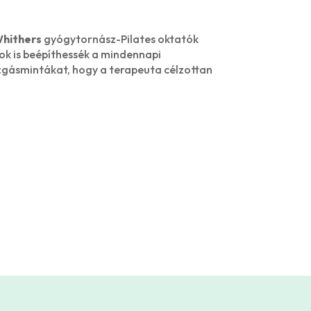
Whithers
gyógytornász-Pilates oktatók
ok is beépíthessék a mindennapi
zgásmintákat, hogy a terapeuta célzottan