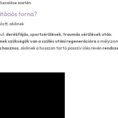
kezelése esetén.
litációs torna?
lott, akiknek
ául:
derékfájás, sportsérülések, traumás sérülések után
.
knek szükségük van a szülés utáni regenerációra
a mélyizom
a hasznos
, akiknek a hosszan tartó passziv ülés révén
rendsze