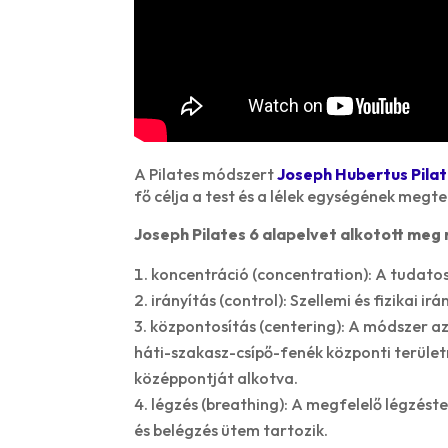
A Pilates módszert
Joseph Hubertus Pila
fő célja a test és a lélek egységének meg
Joseph Pilates 6 alapelvet alkotott me
koncentráció (concentration): A tudatos
irányítás (control): Szellemi és fizikai i
központosítás (centering): A módszer az
háti-szakasz-csípő-fenék központi területr
középpontját alkotva.
légzés (breathing): A megfelelő légzést
és belégzés ütem tartozik.