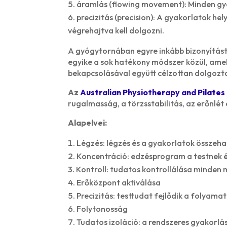
áramlás (flowing movement): Minden gya
precizitás (precision): A gyakorlatok h
végrehajtva kell dolgozni.
A gyógytornában egyre inkább bizonyítást 
egyike a sok hatékony módszer közül, amel
bekapcsolásával együtt célzottan dolgoztat
Az
Australian Physiotherapy and Pilates 
rugalmasság, a törzsstabilitás, az erőnlét 
Alapelvei:
Légzés: légzés és a gyakorlatok összeh
Koncentráció: edzésprogram a testnek é
Kontroll: tudatos kontrollálása minden
Erőközpont aktiválása
Precizitás: testtudat fejlődik a folyam
Folytonosság
Tudatos izoláció: a rendszeres gyakorlá