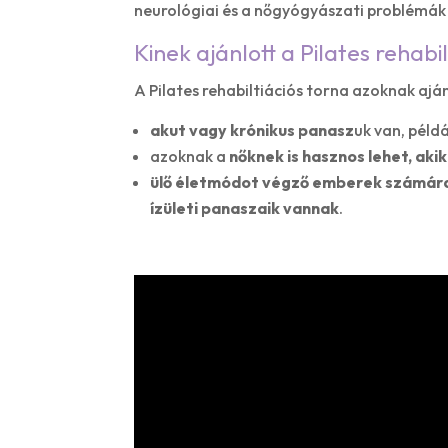
neurológiai és a nőgyógyászati problémák 
Kinek ajánlott a Pilates rehabi
A Pilates rehabiltiációs torna azoknak aján
akut vagy krónikus panasz
uk van, péld
azoknak a
nőknek is hasznos lehet, aki
ülő életmódot végző emberek számár
ízületi panaszaik vannak
.