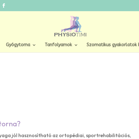
Gyógytorna
Tanfolyamok
Szomatikus gyakorlatok 
Pilates rehabilitációs torna
 torna?
yaga jól hasznosítható az ortopédiai, sportrehabilitációs,