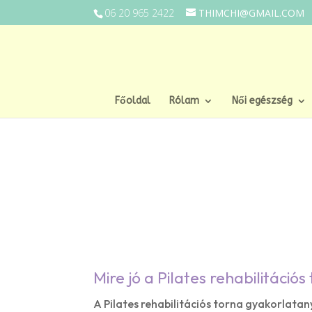
06 20 965 2422
THIMCHI@GMAIL.COM
Főoldal
Rólam
Női egészség
Mire jó a Pilates rehabilitációs
A Pilates rehabilitációs torna gyakorlatan