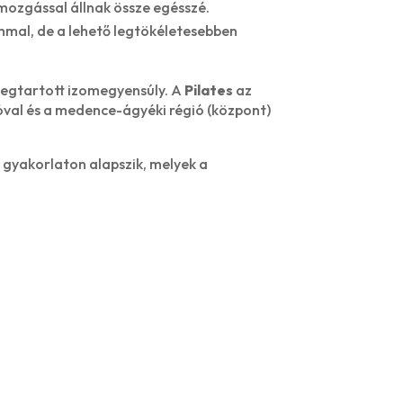
mozgással állnak össze egésszé.
ámmal, de a lehető legtökéletesebben
 megtartott izomegyensúly. A
Pilates
az
óval és a medence-ágyéki régió (központ)
 gyakorlaton alapszik, melyek a