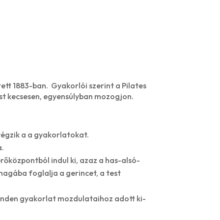
ett 1883-ban. Gyakorlói szerint a Pilates
test kecsesen, egyensúlyban mozogjon.
végzik a a gyakorlatokat.
a.
őközpontból indul ki, azaz a has-alsó-
magába foglalja a gerincet, a test
Minden gyakorlat mozdulataihoz adott ki-