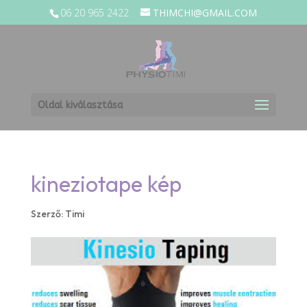
06 20 965 2422
THIMCHI@GMAIL.COM
Oldal kiválasztása
kineziotape kép
Szerző:
Timi