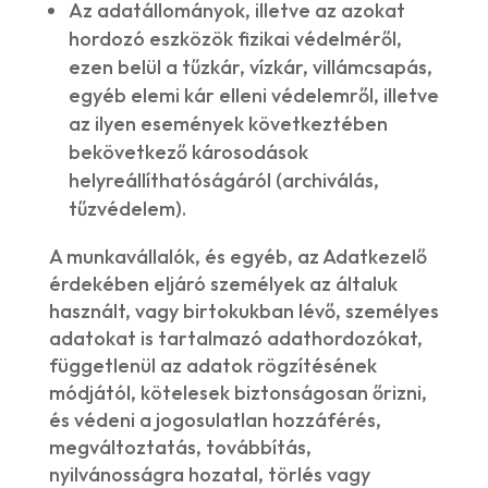
Az adatállományok, illetve az azokat
hordozó eszközök fizikai védelméről,
ezen belül a tűzkár, vízkár, villámcsapás,
egyéb elemi kár elleni védelemről, illetve
az ilyen események következtében
bekövetkező károsodások
helyreállíthatóságáról (archiválás,
tűzvédelem).
A munkavállalók, és egyéb, az Adatkezelő
érdekében eljáró személyek az általuk
használt, vagy birtokukban lévő, személyes
adatokat is tartalmazó adathordozókat,
függetlenül az adatok rögzítésének
módjától, kötelesek biztonságosan őrizni,
és védeni a jogosulatlan hozzáférés,
megváltoztatás, továbbítás,
nyilvánosságra hozatal, törlés vagy