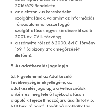
2016/679 Rendelete;
az elektronikus kereskedelmi
szolgáltatások, valamint az információs
társadalommal összefüggő
szolgáltatások egyes kérdéseiről szóló
2001. évi CVIII. törvény;
a számvitelről szóló 2000. évi C. törvény
169. § (a bizonylatok megőrzését
illetően).
Az adatkezelés jogalapja
5.1. Figyelemmel az Adatkezelő
tevékenységének jellegére, az
adatkezelés jogalapja a Felhasználók
önkéntes, megfelelő tájékoztatáson
alapuló kifejezett hozzájárulása (Infotv. 5.
§ (1) bek. a) pont), továbbá profilalkotás