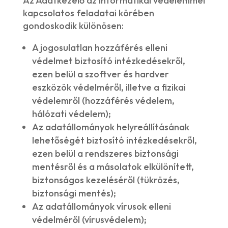
Az Adatkezelő az informatikai védelemmel
kapcsolatos feladatai körében
gondoskodik különösen:
A jogosulatlan hozzáférés elleni
védelmet biztosító intézkedésekről,
ezen belül a szoftver és hardver
eszközök védelméről, illetve a fizikai
védelemről (hozzáférés védelem,
hálózati védelem);
Az adatállományok helyreállításának
lehetőségét biztosító intézkedésekről,
ezen belül a rendszeres biztonsági
mentésről és a másolatok elkülönített,
biztonságos kezeléséről (tükrözés,
biztonsági mentés);
Az adatállományok vírusok elleni
védelméről (vírusvédelem);