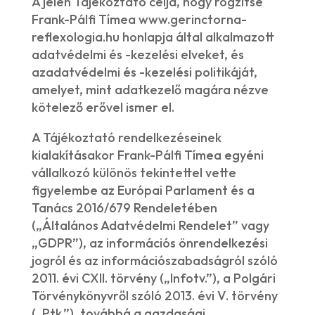
A jelen Tájékoztató célja, hogy rögzítse
Frank-Pálfi Tímea www.gerinctorna-
reflexologia.hu honlapja által alkalmazott
adatvédelmi és -kezelési elveket, és
azadatvédelmi és -kezelési politikáját,
amelyet, mint adatkezelő magára nézve
kötelező erővel ismer el.
A Tájékoztató rendelkezéseinek
kialakításakor Frank-Pálfi Tímea egyéni
vállalkozó különös tekintettel vette
figyelembe az Európai Parlament és a
Tanács 2016/679 Rendeletében
(„Általános Adatvédelmi Rendelet” vagy
„GDPR”), az információs önrendelkezési
jogról és az információszabadságról szóló
2011. évi CXII. törvény („Infotv.”), a Polgári
Törvénykönyvről szóló 2013. évi V. törvény
(„Ptk.”), továbbá a gazdasági