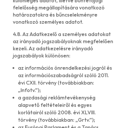
különleges adatot, illetve büntetőjogi
felelősség megállapítására vonatkozó
határozatokra és bűncselekményre
vonatkozó személyes adatot.
4.8. Az Adatkezelő a személyes adatokat
az irányadó jogszabályoknak megfelelően
kezeli. Az adatkezelésre irányadó
jogszabályok különösen:
az információs önrendelkezési jogról és
az információszabadságról szóló 2011.
évi CXII. törvény (továbbiakban:
„Infotv.”);
a gazdasági reklámtevékenység
alapvető feltételeiről és egyes
korlátairól szóló 2008. évi XLVIII.
törvény (továbbiakban: „Grtv.”);
az Európai Parlament és a Tanács