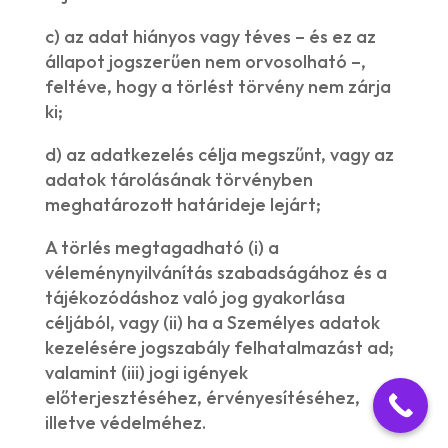
c) az adat hiányos vagy téves – és ez az
állapot jogszerűen nem orvosolható –,
feltéve, hogy a törlést törvény nem zárja
ki;
d) az adatkezelés célja megszűnt, vagy az
adatok tárolásának törvényben
meghatározott határideje lejárt;
A törlés megtagadható (i) a
véleménynyilvánítás szabadságához és a
tájékozódáshoz való jog gyakorlása
céljából, vagy (ii) ha a Személyes adatok
kezelésére jogszabály felhatalmazást ad;
valamint (iii) jogi igények
előterjesztéséhez, érvényesítéséhez,
illetve védelméhez.