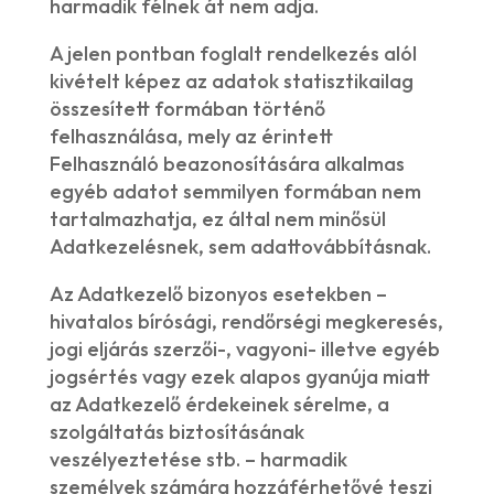
harmadik félnek át nem adja.
A jelen pontban foglalt rendelkezés alól
kivételt képez az adatok statisztikailag
összesített formában történő
felhasználása, mely az érintett
Felhasználó beazonosítására alkalmas
egyéb adatot semmilyen formában nem
tartalmazhatja, ez által nem minősül
Adatkezelésnek, sem adattovábbításnak.
Az Adatkezelő bizonyos esetekben –
hivatalos bírósági, rendőrségi megkeresés,
jogi eljárás szerzői-, vagyoni- illetve egyéb
jogsértés vagy ezek alapos gyanúja miatt
az Adatkezelő érdekeinek sérelme, a
szolgáltatás biztosításának
veszélyeztetése stb. – harmadik
személyek számára hozzáférhetővé teszi