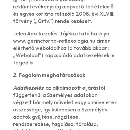
reklámtevékenység alapvető feltételeiről
és egyes korlátairól szóló 2008. évi XLVIII.
törvény („Grtv.”) rendelkezéseit.
Jelen Adatkezelési Tájékoztató hatálya
www. gerinctorna-reflexologia.hu címen
elérhető weboldalhoz (a továbbiakban:
„Weboldal”) kapcsolódó adatkezelésekre
terjed ki.
Fogalom meghatározások
Adatkezelés
: az alkalmazott eljárástól
függetlenül a Személyes adatokon
végzett bármely művelet vagy a műveletek
összessége, így különösen a Személyes
adatok gyűjtése, rögzítése,
rendszerezése, tagolása, tárolása,